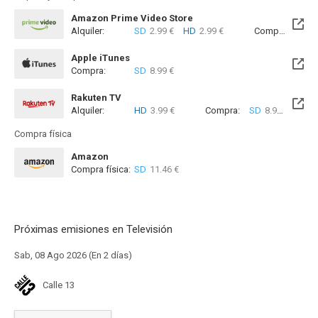
Amazon Prime Video Store
Alquiler:
SD
2.99 €
HD
2.99 €
Compra:
SD
7
Apple iTunes
Compra:
SD
8.99 €
Rakuten TV
Alquiler:
HD
3.99 €
Compra:
SD
8.99 €
HD
8
Compra física
Amazon
Compra física:
SD
11.46 €
Próximas emisiones en Televisión
Sab, 08 Ago 2026 (En 2 días)
Calle 13