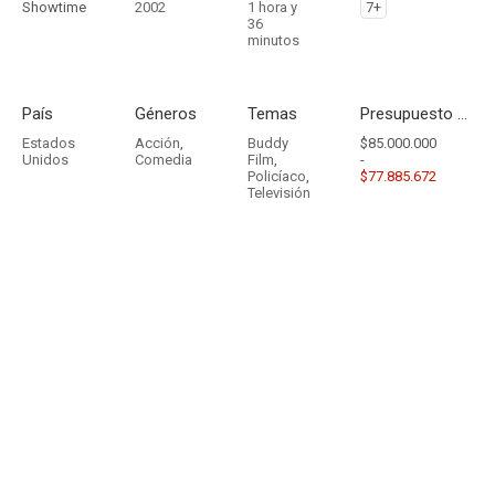
Showtime
2002
1 hora y
7+
36
minutos
País
Géneros
Temas
Presupuesto - Ingresos
Estados
Acción
,
Buddy
$85.000.000
Unidos
Comedia
Film
,
-
Policíaco
,
$77.885.672
Televisión