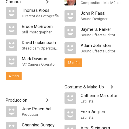
Cámara
Compositor de la Música Original, Orquestador
Thomas Kloss
John P. Fasal
Director de Fotografía
Sound Designer
Bruce McBroom
Jayme S. Parker
Still Photographer
Sound Effects Editor
David Luckenbach
Adam Johnston
Steadicam Operator, "B" Camera Operator
Sound Effects Editor
Mark Davison
13 más
"A" Camera Operator
4 más
Costume & Make-Up
Catherine Marcotte
Producción
Estilista
Jane Rosenthal
Enzo Angileri
Productor
Estilista
Channing Dungey
Vera Steimberg