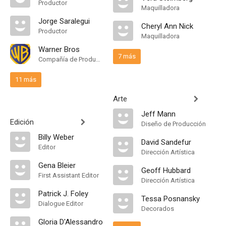
Productor
Maquilladora
Jorge Saralegui
Cheryl Ann Nick
Productor
Maquilladora
Warner Bros
7 más
Compañía de Produccion
11 más
Arte
Jeff Mann
Edición
Diseño de Producción
Billy Weber
David Sandefur
Editor
Dirección Artística
Gena Bleier
Geoff Hubbard
First Assistant Editor
Dirección Artística
Patrick J. Foley
Tessa Posnansky
Dialogue Editor
Decorados
Gloria D'Alessandro