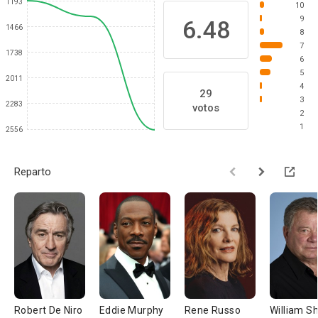
1193
10
9
6.48
1466
8
7
1738
6
5
2011
4
29
3
2283
votos
2
1
2556
Reparto
Robert De Niro
Eddie Murphy
Rene Russo
William S