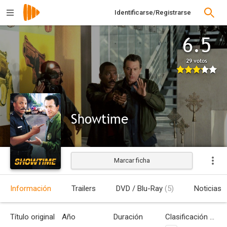
Identificarse/Registrarse
6.5
29 votos
Showtime
Marcar ficha
Estrenada
Información
Trailers
DVD / Blu-Ray
(5)
Noticias
Título original
Año
Duración
Clasificación por edades