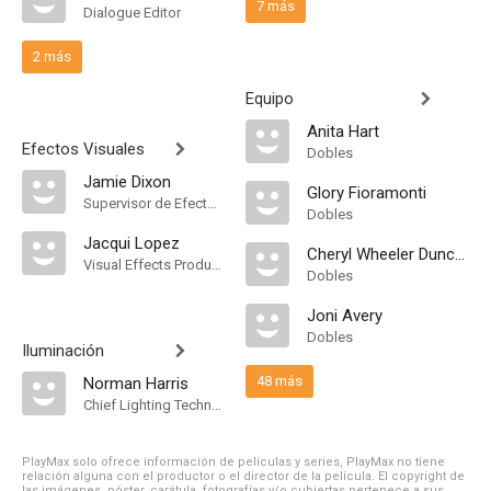
7 más
Dialogue Editor
2 más
Equipo
Anita Hart
Efectos Visuales
Dobles
Jamie Dixon
Glory Fioramonti
Supervisor de Efectos Visuales
Dobles
Jacqui Lopez
Cheryl Wheeler Duncan
Visual Effects Producer
Dobles
Joni Avery
Dobles
Iluminación
48 más
Norman Harris
Chief Lighting Technician
PlayMax solo ofrece información de películas y series, PlayMax no tiene
relación alguna con el productor o el director de la película. El copyright de
las imágenes, póster, carátula, fotografías y/o cubiertas pertenece a sus