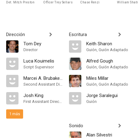
Det. Mitch Preston
Officer Trey Sellars
Chase Renzi
William Shat
Dirección
Escritura
Tom Dey
Keith Sharon
Director
Guión, Guión Adaptado
Luca Kouimelis
Alfred Gough
Script Supervisor
Guión, Guión Adaptado
Marcei A. Brubaker Brown
Miles Millar
Second Assistant Director
Guión, Guión Adaptado
Josh King
Jorge Saralegui
First Assistant Director
Guión
1 más
Sonido
Alan Silvestri