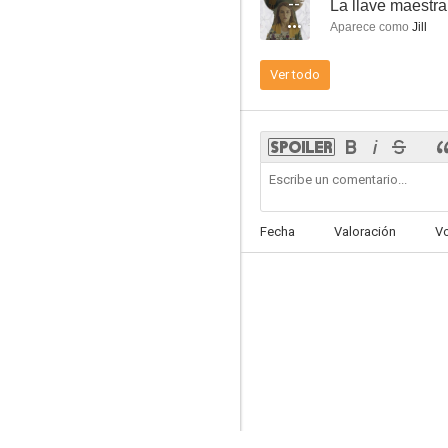
--
La llave maestra
7.3
Aparece como
Jill
Ver todo
Bobby
Fecha
Valoración
V
7.0