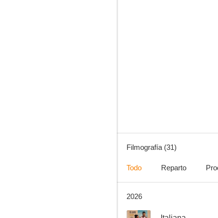
Antwone Fisher
7.3
Filmografía (31)
Todo
Reparto
Pro
2026
Cleptómanas
8.2
--
Italiana