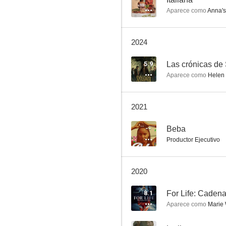
Aparece como
Anna'
2024
5.9
Las crónicas de
Aparece como
Helen
La rebelión de las chicas buenas
2021
8.1
--
Beba
Productor Ejecutivo
2020
8.1
For Life: Caden
Aparece como
Marie 
For Life: Cadena perpetua