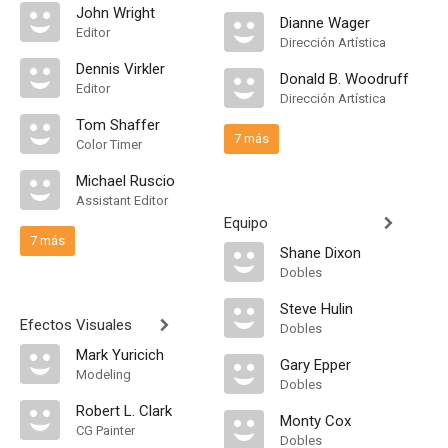
John Wright
Dianne Wager
Editor
Dirección Artística
Dennis Virkler
Donald B. Woodruff
Editor
Dirección Artística
Tom Shaffer
7 más
Color Timer
Michael Ruscio
Assistant Editor
Equipo
7 más
Shane Dixon
Dobles
Steve Hulin
Efectos Visuales
Dobles
Mark Yuricich
Gary Epper
Modeling
Dobles
Robert L. Clark
Monty Cox
CG Painter
Dobles