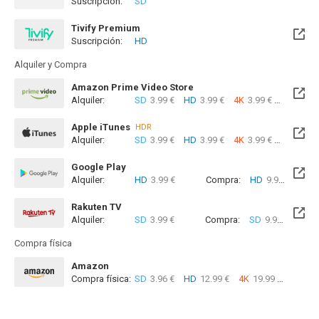
Suscripción:
SD
Próximamente. A partir del Dom, 09 Ago 2026 (Hoy)
Tivify Premium
Suscripción:
HD
Disponible hasta el Dom, 09 Ago 2026 (Hoy)
Alquiler y Compra
Amazon Prime Video Store
Alquiler:
SD
3.99 €
HD
3.99 €
4K
3.99 €
Com
Apple iTunes
HDR
Alquiler:
SD
3.99 €
HD
3.99 €
4K
3.99 €
Com
Google Play
Alquiler:
HD
3.99 €
Compra:
HD
9.99 €
Rakuten TV
Alquiler:
SD
3.99 €
Compra:
SD
9.99 €
Compra física
Amazon
Compra física:
SD
3.96 €
HD
12.99 €
4K
19.99 €