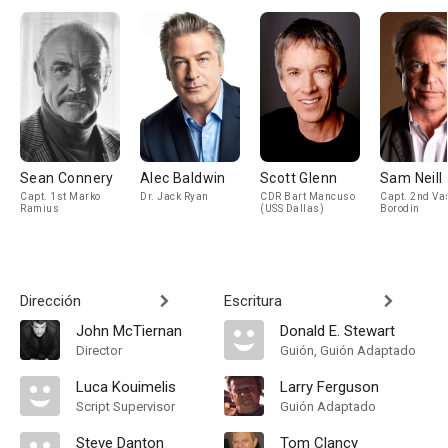
Sean Connery
Alec Baldwin
Scott Glenn
Sam Neill
Capt. 1st Marko
Dr. Jack Ryan
CDR Bart Mancuso
Capt. 2nd Va
Ramius
(USS Dallas)
Borodin
Dirección
Escritura
John McTiernan
Donald E. Stewart
Director
Guión, Guión Adaptado
Luca Kouimelis
Larry Ferguson
Script Supervisor
Guión Adaptado
Steve Danton
Tom Clancy