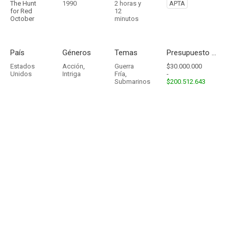
The Hunt
1990
2 horas y
APTA
for Red
12
October
minutos
País
Géneros
Temas
Presupuesto - Ingresos
Estados
Acción
,
Guerra
$30.000.000
Unidos
Intriga
Fría
,
-
Submarinos
$200.512.643