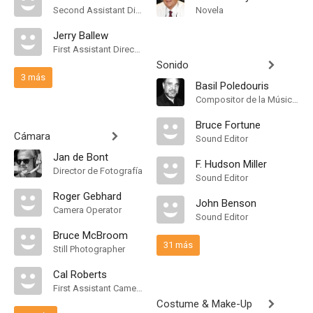
Second Assistant Director
Novela
Jerry Ballew
First Assistant Director
Sonido
3 más
Basil Poledouris
Compositor de la Música Original
Bruce Fortune
Cámara
Sound Editor
Jan de Bont
F. Hudson Miller
Director de Fotografía
Sound Editor
Roger Gebhard
John Benson
Camera Operator
Sound Editor
Bruce McBroom
31 más
Still Photographer
Cal Roberts
First Assistant Camera
Costume & Make-Up