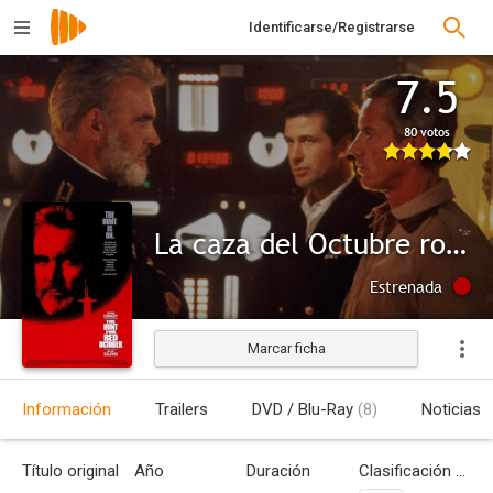
Identificarse/Registrarse
7.5
80 votos
La caza del Octubre rojo
Estrenada
Marcar ficha
Información
Trailers
DVD / Blu-Ray
(8)
Noticias
Título original
Año
Duración
Clasificación por edades