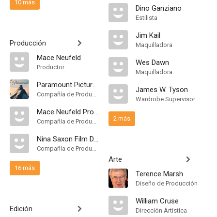
10 más
Dino Ganziano
Estilista
Jim Kail
Producción
Maquilladora
Mace Neufeld
Wes Dawn
Productor
Maquilladora
Paramount Pictures
James W. Tyson
Compañía de Produccion
Wardrobe Supervisor
Mace Neufeld Productions
2 más
Compañía de Produccion
Nina Saxon Film Design
Compañía de Produccion
Arte
16 más
Terence Marsh
Diseño de Producción
William Cruse
Edición
Dirección Artística