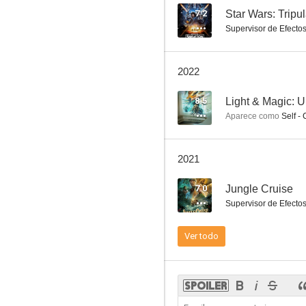
7.2
Star Wars: Tripu
Supervisor de Efecto
Hook (El capitán Garfio)
2022
7.3
8.5
Light & Magic: U
Aparece como
Self -
2021
7.0
Jungle Cruise
Supervisor de Efecto
Pacific Rim
Ver todo
7.1