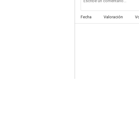
Fecha
Valoración
V
Speed Racer
7.0
Jungle Cruise
6.9