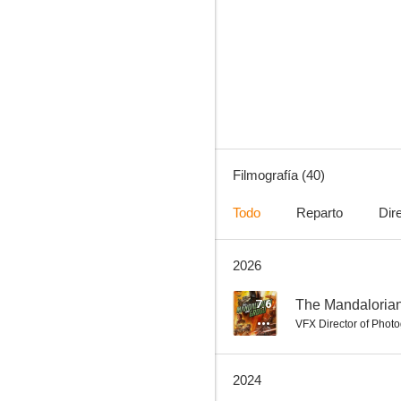
Avatar
7.9
Filmografía (40)
Todo
Reparto
Dir
2026
Rogue One: Una historia de Star Wars
7.6
7.6
The Mandaloria
VFX Director of Phot
2024