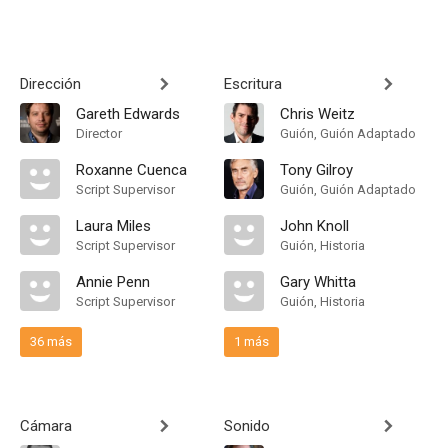
Dirección
Escritura
Gareth Edwards
Chris Weitz
Director
Guión, Guión Adaptado
Roxanne Cuenca
Tony Gilroy
Script Supervisor
Guión, Guión Adaptado
Laura Miles
John Knoll
Script Supervisor
Guión, Historia
Annie Penn
Gary Whitta
Script Supervisor
Guión, Historia
36 más
1 más
Cámara
Sonido