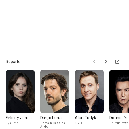
Reparto
Felicity Jones
Diego Luna
Alan Tudyk
Donnie Y
Jyn Erso
Captain Cassian
K-2SO
Chirrut Imwe
Andor