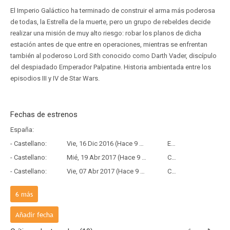
El Imperio Galáctico ha terminado de construir el arma más poderosa
de todas, la Estrella de la muerte, pero un grupo de rebeldes decide
realizar una misión de muy alto riesgo: robar los planos de dicha
estación antes de que entre en operaciones, mientras se enfrentan
también al poderoso Lord Sith conocido como Darth Vader, discípulo
del despiadado Emperador Palpatine. Historia ambientada entre los
episodios III y IV de Star Wars.
Fechas de estrenos
España:
- Castellano:
Vie, 16 Dic 2016 (Hace 9 años y 7 meses)
Estreno
- Castellano:
Mié, 19 Abr 2017 (Hace 9 años y 3 meses)
Copia Física
- Castellano:
Vie, 07 Abr 2017 (Hace 9 años y 4 meses)
Copia Digital
México:
6
más
- Español latino:
Vie, 16 Dic 2016 (Hace 9 años y 7 meses)
Estreno
Argentina:
Añadir fecha
- Español latino:
Vie, 16 Dic 2016 (Hace 9 años y 7 meses)
Estreno