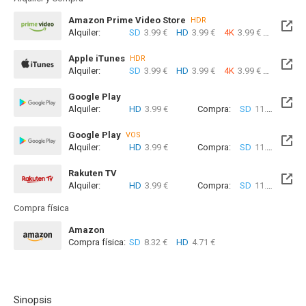
Amazon Prime Video Store
HDR
Alquiler:
SD
3.99 €
HD
3.99 €
4K
3.99 €
Com
Apple iTunes
HDR
Alquiler:
SD
3.99 €
HD
3.99 €
4K
3.99 €
Com
Google Play
Alquiler:
HD
3.99 €
Compra:
SD
11.99 €
HD
Google Play
VOS
Alquiler:
HD
3.99 €
Compra:
SD
11.99 €
HD
Rakuten TV
Alquiler:
HD
3.99 €
Compra:
SD
11.99 €
HD
Compra física
Amazon
Compra física:
SD
8.32 €
HD
4.71 €
Sinopsis