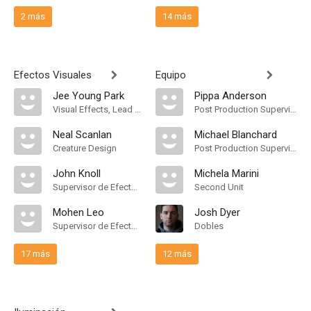
2 más
14 más
Efectos Visuales
Equipo
Jee Young Park
Pippa Anderson
Visual Effects, Lead Animator
Post Production Supervisor
Neal Scanlan
Michael Blanchard
Creature Design
Post Production Supervisor
John Knoll
Michela Marini
Supervisor de Efectos Visuales
Second Unit
Mohen Leo
Josh Dyer
Supervisor de Efectos Visuales
Dobles
17 más
12 más