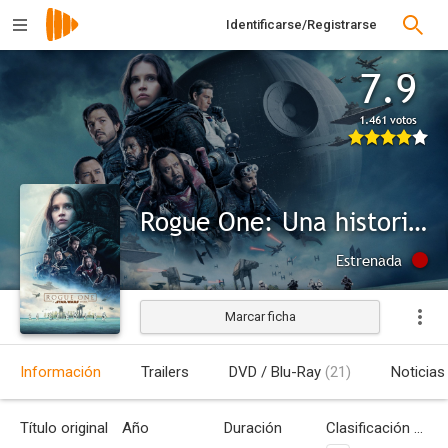
Identificarse/Registrarse
7.9
1.461 votos
Rogue One: Una historia de Star Wars
Estrenada
Marcar ficha
Información
Trailers
DVD / Blu-Ray
(21)
Noticias
Título original
Año
Duración
Clasificación por edades