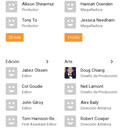
Allison Shearmur
Hannah Ovenden
Productor
Maquilladora
Tony To
Jessica Needham
Productor
Maquilladora
23 más
14 más
Edición
Arte
Jabez Olssen
Doug Chiang
Editor
Diseño de Producción
Col Goudie
Neil Lamont
Editor
Diseño de Producción
John Gilroy
Alex Baily
Editor
Dirección Artística
Tom Harrison-Read
Robert Cowper
First Assistant Editor
Dirección Artística