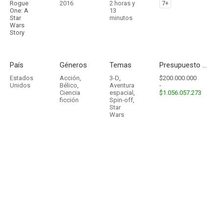
Rogue
2016
2 horas y
7+
One: A
13
Star
minutos
Wars
Story
País
Géneros
Temas
Presupuesto - Ingresos
Estados
Acción
,
3-D
,
$200.000.000
Unidos
Bélico
,
Aventura
-
Ciencia
espacial
,
$1.056.057.273
ficción
Spin-off
,
Star
Wars