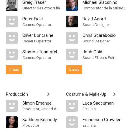
Greig Fraser
Michael Giacchino
Director de Fotografía
Compositor de la Música Original
Peter Field
David Acord
Camera Operator
Sound Designer
Oliver Loncraine
Chris Scarabosio
Camera Operator
Sound Designer
Stamos Triantafyllos
Josh Gold
Camera Operator
Sound Effects Editor
7 más
5 más
Producción
Costume & Make-Up
Simon Emanuel
Luca Saccuman
Productor, Unidad de Producción
Estilista
Kathleen Kennedy
Francesca Crowder
Productor
Estilista