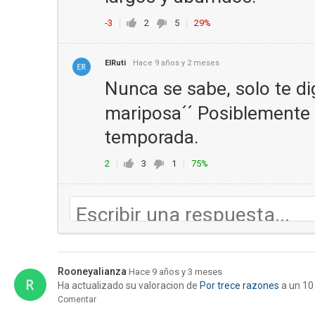
-3
2
5
29%
ElRuti
Hace 9 años y 2 meses
Nunca se sabe, solo te di
mariposa´´ Posiblemente 
temporada.
2
3
1
75%
Rooneyalianza
Hace 9 años y 3 meses
Ha actualizado su valoracion de
Por trece razones
a un 10
Comentar