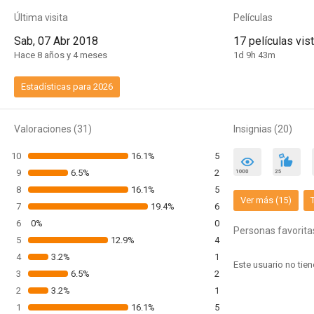
Última visita
Películas
Sab, 07 Abr 2018
17 películas vis
Hace 8 años y 4 meses
1d 9h 43m
Estadísticas para 2026
Valoraciones (31)
Insignias (20)
10
16.1%
5
9
6.5%
2
8
16.1%
5
Ver más (15)
7
19.4%
6
6
0%
0
Personas favorita
5
12.9%
4
4
3.2%
1
3
6.5%
2
2
3.2%
1
1
16.1%
5