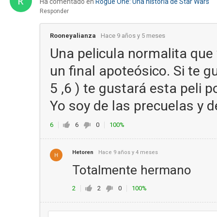
Ha comentado en
Rogue One: Una historia de Star Wars
Responder
Rooneyalianza
Hace 9 años y 5 meses
Una pelicula normalita qu
un final apoteósico. Si te g
5 ,6 ) te gustará esta peli 
Yo soy de las precuelas y d
6
6
0
100%
Hetoren
Hace 9 años y 4 meses
Totalmente hermano
2
2
0
100%