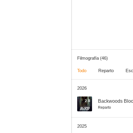
Los Crazies
5.0
Filmografía (46)
Todo
Reparto
Esc
2026
My Stepbrother Is a Vampire!?!
2.0
2.0
Backwoods Blo
Reparto
2025