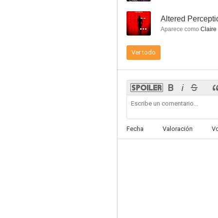
--
Altered Percepti
Aparece como
Claire
Ver todo
Grind
--
Fecha
Valoración
V
A Stranger in the Woods
--