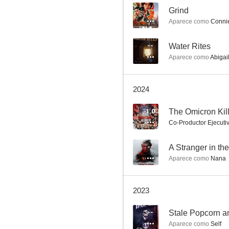
--
Grind
Aparece como
Conni
Backwoods Blood Feud
--
Water Rites
Aparece como
Abigai
1.0
2024
1.0
The Omicron Kil
Co-Productor Ejecuti
--
A Stranger in t
Aparece como
Nana
Fang
--
2023
--
Stale Popcorn an
Aparece como
Self