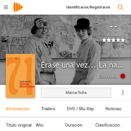
Identificarse/Registrarse
--
Sin valorar
Érase una vez... La naranja mecánica
Estrenada
Marcar ficha
Información
Trailers
DVD / Blu-Ray
Noticias
Título original
Año
Duración
Clasificación por edades