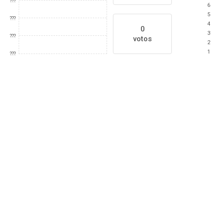
???
6
5
???
4
0
3
???
votos
2
1
???