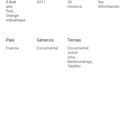
Il était
2011
53
Sin
une
minutos
información
fois...
Orange
mécanique
País
Géneros
Temas
Francia
Documental
Documental
sobre
cine
,
Mediometraje
,
Telefilm