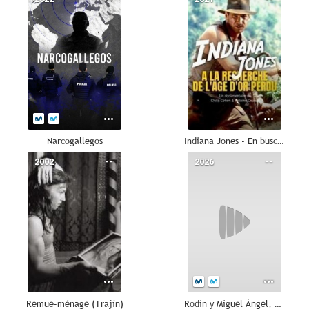
Narcogallegos
Indiana Jones - En busca de la saga perdida
2002
--
2026
--
Remue-ménage (Trajín)
Rodin y Miguel Ángel, el canto de las estatuas