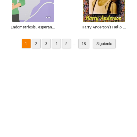
Endometriosis, esperanza en nuevas terapias
Harry Anderson's Hello Sucker
...
1
2
3
4
5
18
Siguiente