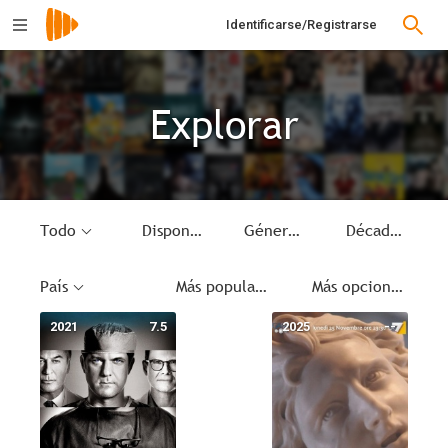
Identificarse/Registrarse
Explorar
Todo
Disponible
Género
Década
País
Más populares
Más opciones
2021
7.5
2025
--