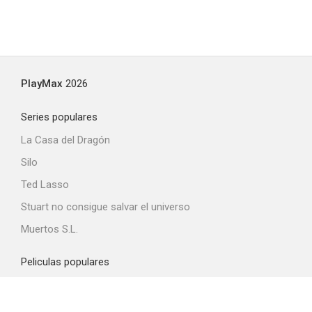
PlayMax
2026
Series populares
La Casa del Dragón
Silo
Ted Lasso
Stuart no consigue salvar el universo
Muertos S.L.
Peliculas populares
Spider-Man: Brand New Day
La odisea