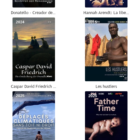
Donatello - Creador del Renacimiento
Hannah Arendt: La liberté d'être libre
2024
--
2015
--
Caspar David Friedrich - Pintar el infinito
Les hustlers
2025
--
2025
--