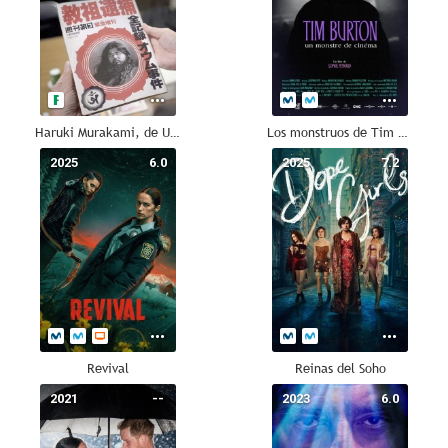
Haruki Murakami, de Underground a 1Q84
Los monstruos de Tim Burton
2025
6.0
2025
7.2
Revival
Reinas del Soho
2021
--
2023
6.0