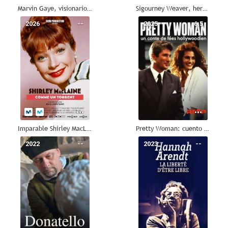
Marvin Gaye, visionario del soul
Sigourney Weaver, heroína en acción
2026
--
2025
6.5
Imparable Shirley MacLaine
Pretty Woman: cuento de hadas de Hollywood
2022
--
2023
--