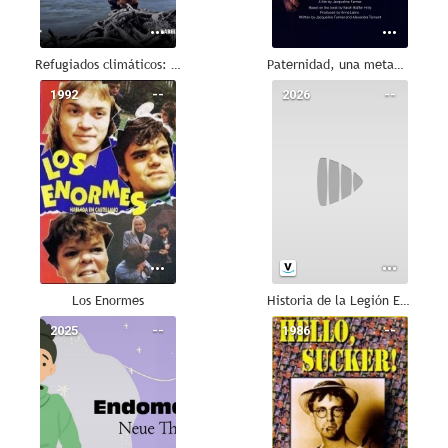
Refugiados climáticos: un desafío global
Paternidad, una metamorfosis descifrada
1992
--
2026
--
Los Enormes
Historia de la Legión Española
2025
--
1986
--