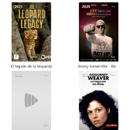
2021
--
2025
--
El legado de la leoparda
Jimmy Somerville - Rebelle queer de la pop anglaise
2026
--
2024
--