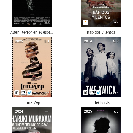
Alien, terror en el espacio
Rápidos y lentos
2022
5.1
2014
8.7
Irma Vep
The Knick
2024
--
2025
7.5