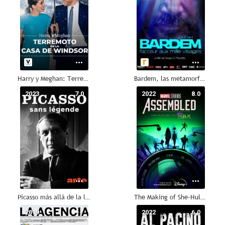
Harry y Meghan: Terremoto en la Casa Windsor
Bardem, las metamorfosis
2023
7.0
2022
8.0
Picasso más allá de la leyenda
The Making of She-Hulk: Attorney at Law
2019
--
2022
6.0