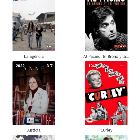
La agencia
Al Pacino. El Bronx y la furia
2022
3.7
1947
--
Justicia
Curley
2022
--
2021
--