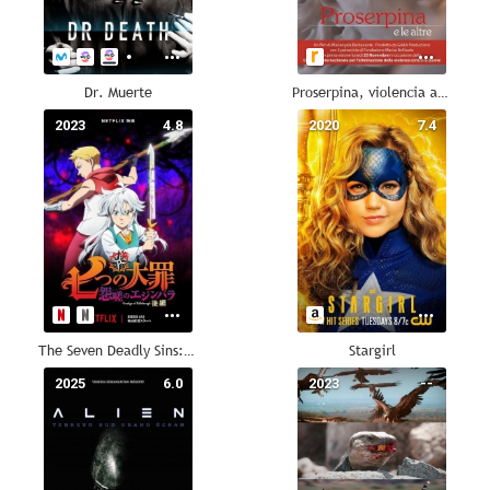
Dr. Muerte
Proserpina, violencia al desnudo
2023
4.8
2020
7.4
The Seven Deadly Sins: El rencor de Edimburgo - Parte 2
Stargirl
2025
6.0
2023
--