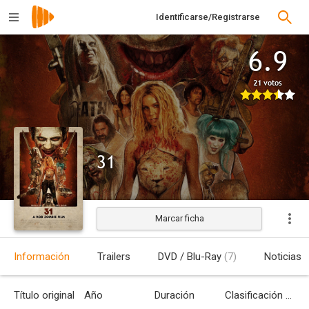
Identificarse/Registrarse
6.9
21 votos
31
Marcar ficha
Información
Trailers
DVD / Blu-Ray
(7)
Noticias
Título original
Año
Duración
Clasificación por edades