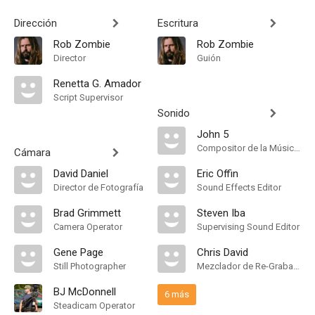
Dirección
Escritura
Rob Zombie
Rob Zombie
Director
Guión
Renetta G. Amador
Script Supervisor
Sonido
John 5
Compositor de la Música Original, Música
Cámara
David Daniel
Eric Offin
Director de Fotografía
Sound Effects Editor
Brad Grimmett
Steven Iba
Camera Operator
Supervising Sound Editor
Gene Page
Chris David
Still Photographer
Mezclador de Re-Grabación de Sonido
BJ McDonnell
6 más
Steadicam Operator