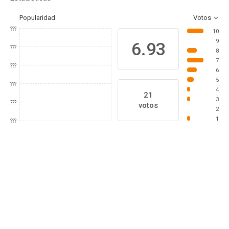
Popularidad
Votos
???
10
9
6.93
???
8
7
???
6
5
???
4
21
3
???
votos
2
1
???