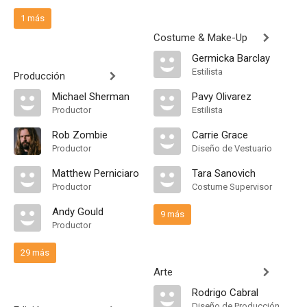
1 más
Costume & Make-Up
Germicka Barclay
Estilista
Producción
Michael Sherman
Pavy Olivarez
Productor
Estilista
Rob Zombie
Carrie Grace
Productor
Diseño de Vestuario
Matthew Perniciaro
Tara Sanovich
Productor
Costume Supervisor
Andy Gould
9 más
Productor
29 más
Arte
Rodrigo Cabral
Diseño de Producción