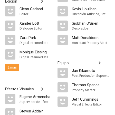
Edición
Glenn Garland
Kevin Houlihan
Editor
Dirección Artística, Set Designer
Xander Lott
Siobhán O'Brien
Dialogue Editor
Decorados
Zara Park
Matt Donaldson
Digital Intermediate
Assistant Property Master
Monique Eissing
Digital Intermediate
Equipo
2 más
Jan Kikumoto
Post Production Supervisor
Thomas Spence
Efectos Visuales
Property Master
Eugene Armencha
Jeff Cummings
Supervisor de Efectos Visuales
Visual Effects Editor
Steven Addair