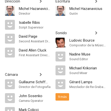
Dirección
Escritura
Michel Hazanavicius
Michel Hazanavicius
Director
Guión
Isabelle Ribis
Script Supervisor
Sonido
David Paige
Ludovic Bource
Second Assistant Director
Compositor de la Música Original
David Allen Cluck
Nadine Muse
First Assistant Director
Sound Editor
Michael Krikorian
Sound Mixer
Cámara
Guillaume Schiffman
Gérard Lamps
Director de Fotografía
Mezclador de Re-Grabación de Sonido
John Sosenko
9 más
Camera Operator
Mark Colicci