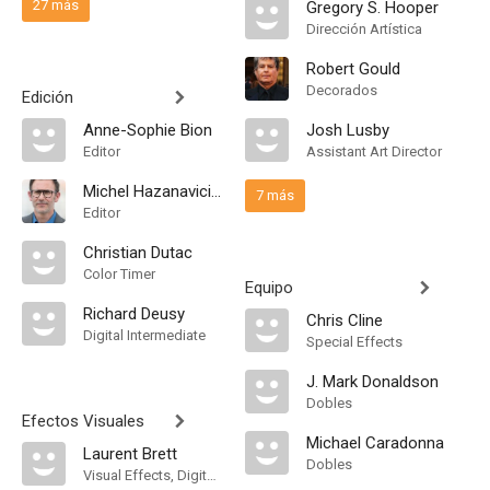
27 más
Gregory S. Hooper
Dirección Artística
Robert Gould
Decorados
Edición
Anne-Sophie Bion
Josh Lusby
Editor
Assistant Art Director
Michel Hazanavicius
7 más
Editor
Christian Dutac
Color Timer
Equipo
Richard Deusy
Chris Cline
Digital Intermediate
Special Effects
J. Mark Donaldson
Dobles
Efectos Visuales
Michael Caradonna
Laurent Brett
Dobles
Visual Effects, Digital Compositors