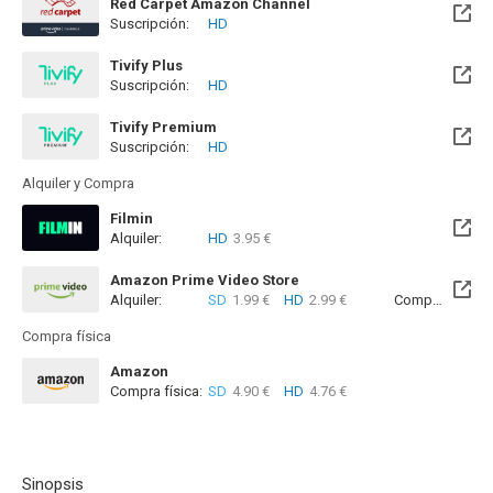
Red Carpet Amazon Channel
Suscripción:
HD
Tivify Plus
Suscripción:
HD
Disponible hasta el Mié, 09 May 2029 (Quedan 2 años)
Tivify Premium
Suscripción:
HD
Disponible hasta el Mié, 09 May 2029 (Quedan 2 años)
Alquiler y Compra
Filmin
Alquiler:
HD
3.95 €
Disponible hasta el Jue, 31 Dic 2026 (Quedan 4 meses)
Amazon Prime Video Store
Alquiler:
SD
1.99 €
HD
2.99 €
Compra:
SD
7
Compra física
Amazon
Compra física:
SD
4.90 €
HD
4.76 €
Sinopsis