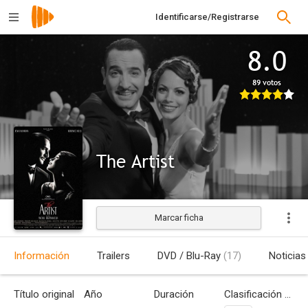
Identificarse/Registrarse
8.0
89 votos
The Artist
Marcar ficha
Estrenada
Información
Trailers
DVD / Blu-Ray
(17)
Noticias
Título original
Año
Duración
Clasificación por edades