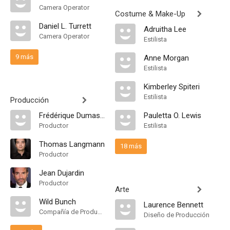
Camera Operator
Costume & Make-Up
Daniel L. Turrett
Adruitha Lee
Camera Operator
Estilista
9 más
Anne Morgan
Estilista
Kimberley Spiteri
Estilista
Producción
Frédérique Dumas-Zajdela
Pauletta O. Lewis
Productor
Estilista
Thomas Langmann
18 más
Productor
Jean Dujardin
Productor
Arte
Wild Bunch
Laurence Bennett
Compañía de Produccion
Diseño de Producción