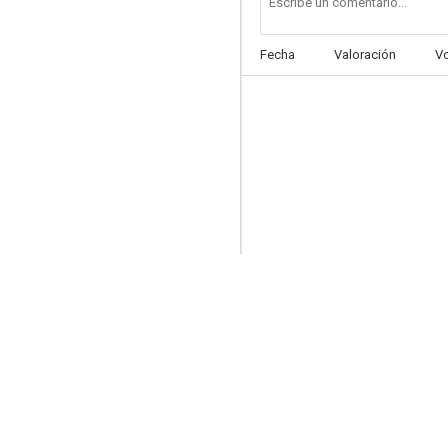
Fecha
Valoración
V
Nómadas del viento
7.0
Juntos, nada más
6.8