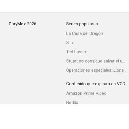
Conspiración para matar a un cura
PlayMax
2026
Series populares
--
La Casa del Dragón
Silo
Ted Lasso
Stuart no consigue salvar el universo
Operaciones especiales: Lioness
Contenido que expirara en VOD
Un hombre enamorado
Amazon Prime Video
--
Netflix
Filmin
Movistar+