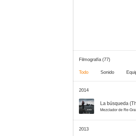
La búsqueda (The Search)
9.0
Filmografía (77)
Todo
Sonido
Equi
2014
El príncipe del pacífico
8.0
10
La búsqueda (T
Mezclador de Re-Gra
2013