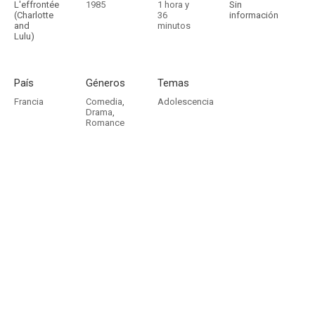
L'effrontée
1985
1 hora y
Sin
(Charlotte
36
información
and
minutos
Lulu)
País
Géneros
Temas
Francia
Comedia
,
Adolescencia
Drama
,
Romance