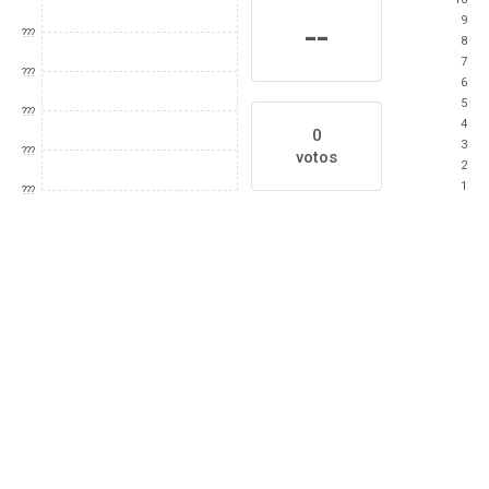
9
--
???
8
7
???
6
5
???
4
0
3
???
votos
2
1
???