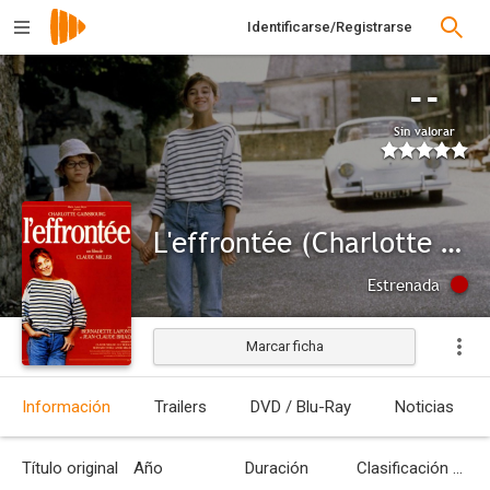
Identificarse/Registrarse
--
Sin valorar
L'effrontée (Charlotte and Lulu)
Estrenada
Marcar ficha
Información
Trailers
DVD / Blu-Ray
Noticias
Título original
Año
Duración
Clasificación por edades