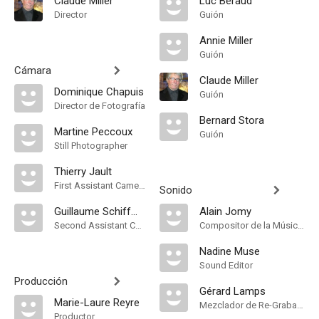
Claude Miller
Luc Béraud
Director
Guión
Annie Miller
Guión
Cámara
Claude Miller
Dominique Chapuis
Guión
Director de Fotografía
Bernard Stora
Martine Peccoux
Guión
Still Photographer
Thierry Jault
First Assistant Camera
Sonido
Guillaume Schiffman
Alain Jomy
Second Assistant Camera
Compositor de la Música Original
Nadine Muse
Sound Editor
Producción
Gérard Lamps
Marie-Laure Reyre
Mezclador de Re-Grabación de Sonido
Productor