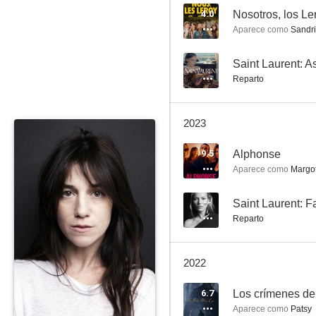
4.0
Nosotros, los Le
Aparece como
Sandri
Los miserables
--
Saint Laurent: 
Reparto
7.1
2023
9.5
Alphonse
Aparece como
Margo
--
Saint Laurent: Fa
Reparto
I'm Not There
6.0
2022
6.7
Los crímenes de
Aparece como
Patsy