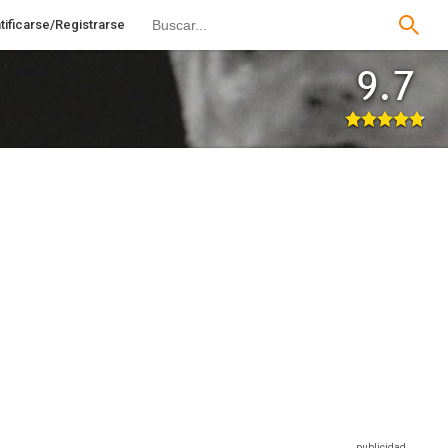
tificarse/Registrarse
9.7