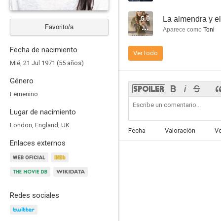
5.0
La almendra y el
Favorito/a
Aparece como
Toni
Fecha de nacimiento
Ver todo
La ciudad de tu destino final
Mié, 21 Jul 1971 (55 años)
5.0
Género
Femenino
Lugar de nacimiento
London, England, UK
Fecha
Valoración
V
Enlaces externos
Están por todas partes
3.7
Redes sociales