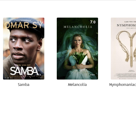
7.1
7.0
Samba
Melancolía
6.5
6.0