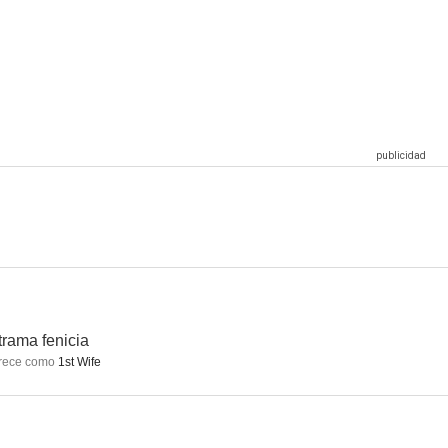
e nieve
Anticristo
Prête-moi ta main
8.6
8.4
7.9
yre
El árbol
Los juicios de Nuremberg
7.4
7.3
7.1
trama fenicia
rece como
1st Wife