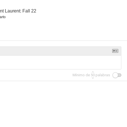
nt Laurent: Fall 22
arto
wn
¿Estamos solos?
La almendra y el caballito de mar
4.1
4.0
4.0
Mínimo de
50
palabras
rna
Nosotros, los Leroy
Los fantasmas de Ismael
--
--
--