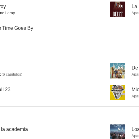
roy
3.0
La 
ne Leroy
Apa
Estrella
Jane por Charlotte
El acus
As Time Goes By
7.0
7.0
6.6
De 
t
(
6
capítulos
)
Apa
ll 23
--
Mic
Apa
Promesa al amanecer
Norman, el hombre que lo conseguía todo
Kung-Fu M
6.0
5.8
 la academia
6.1
Los
Apa