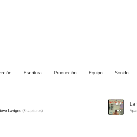
La trama fenicia
Independence Day: Contraataque
El muñeco d
9.5
9.0
ección
Escritura
Producción
Equipo
Sonido
Alphonse
Ils se marièrent et eurent beaucoup d'enfants
Jane E
7.5
7.5
6.5
La 
ève Lavigne
(
8
capítulos
)
Apa