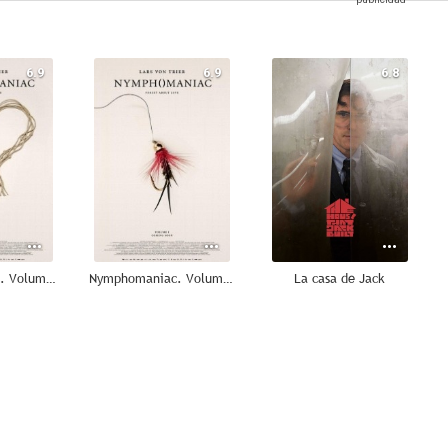
6.9
6.9
6.8
Nymphomaniac. Volumen 2
Nymphomaniac. Volumen 1
La casa de Jack
5.8
5.7
10