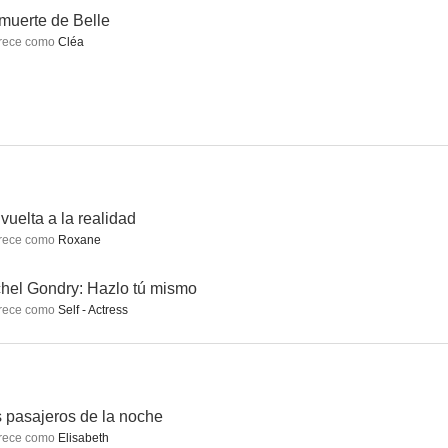
muerte de Belle
rece como
Cléa
ado
Las playas de Agnès
La ciencia del sueño
7.0
6.6
6.1
vuelta a la realidad
rece como
Roxane
hel Gondry: Hazlo tú mismo
rece como
Self - Actress
aster
De vuelta a la realidad
Los pasajeros de la noche
5.5
5.3
5.0
 pasajeros de la noche
rece como
Elisabeth