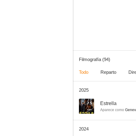
Los crímenes de la academia
10
Filmografía (94)
Todo
Reparto
Dir
2025
El jardín de cemento
7.8
7.5
Estrella
Aparece como
Genevi
2024