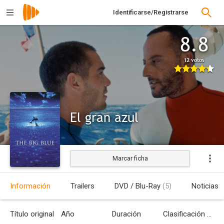
Identificarse/Registrarse
8.8
12 votos
El gran azul
Marcar ficha
Estrenada
Información
Trailers
DVD / Blu-Ray
(5)
Noticias
Título original
Año
Duración
Clasificación por edades