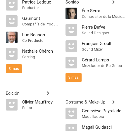
Patrice Ledoux
Sonido
Productor
Éric Serra
Compositor de la Música Original
Gaumont
Compañía de Produccion
Pierre Befve
Sound Designer
Luc Besson
Co-Productor
François Groult
Sound Mixer
Nathalie Chéron
Casting
Gérard Lamps
Mezclador de Re-Grabación de Sonido
3 más
3 más
Edición
Olivier Mauffroy
Costume & Make-Up
Editor
Geneviève Peyralade
Maquilladora
Magali Guidasci