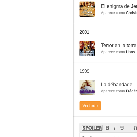
7.4
El enigma de Je
Aparece como
Christ
La débandade
2001
--
7.0
Terror en la tor
Aparece como
Hans
1999
--
La débandade
Aparece como
Frédér
Partir, regresar
Ver todo
--