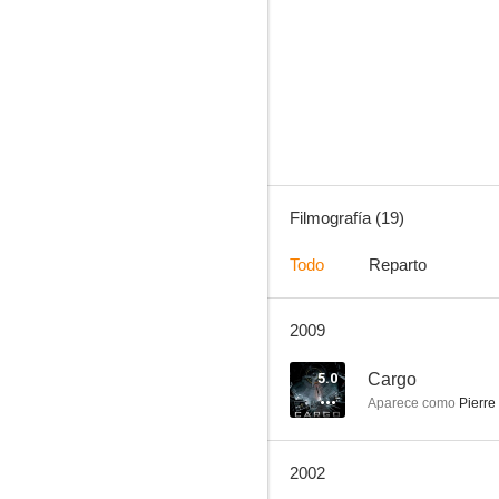
Terror en la torre Montparnasse
6.0
Filmografía (19)
Todo
Reparto
2009
Una vida de mujer
--
5.0
Cargo
Aparece como
Pierre
2002