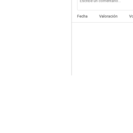
Fecha
Valoración
V
Stella
--
El cangrejo-tambor