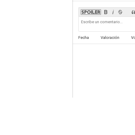
La comunidad de los corazones rotos
Fecha
Valoración
V
--
Los rebeldes
--