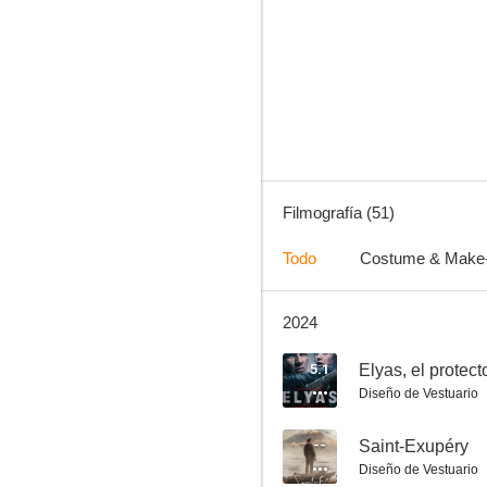
Nos vemos allá arriba
7.1
Filmografía (51)
Todo
Costume & Make
2024
Sin respiro
6.2
5.1
Elyas, el protect
Diseño de Vestuario
--
Saint-Exupéry
Diseño de Vestuario