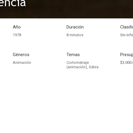
tencia
Año
Duración
Clasif
1978
8 minutos
Sin inf
Géneros
Temas
Presup
Animación
Cortometraje
$3.000.
(animación)
,
Sátira