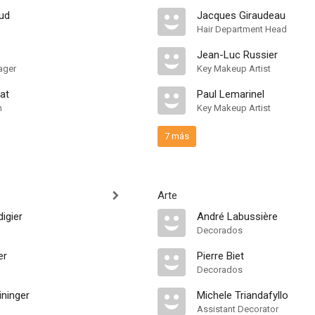
ud
Jacques Giraudeau
Hair Department Head
Jean-Luc Russier
ager
Key Makeup Artist
at
Paul Lemarinel
n
Key Makeup Artist
7 más
Arte
igier
André Labussière
Decorados
er
Pierre Biet
Decorados
ininger
Michele Triandafyllo
Assistant Decorator