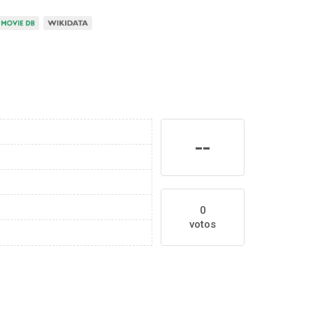
--
0
votos