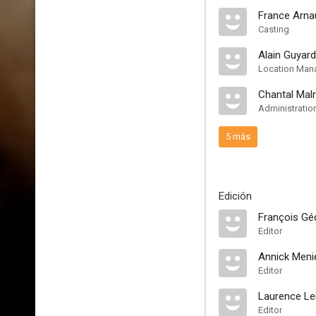
France Arna
Casting
Alain Guyard
Location Man
Chantal Malr
Administratio
5 más
Edición
François Géd
Editor
Annick Meni
Editor
Laurence Le
Editor