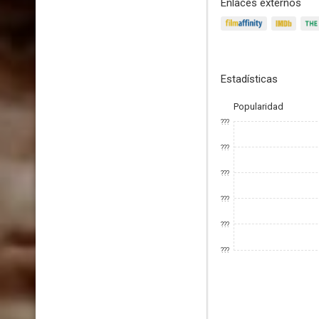
Enlaces externos
Estadísticas
Popularidad
???
???
???
???
???
???