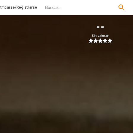
tificarse/Registrarse
--
Sin valorar