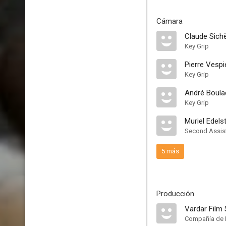
Cámara
Claude Sich
Key Grip
Pierre Vespi
Key Grip
André Boul
Key Grip
Muriel Edels
Second Assis
5 más
Producción
Vardar Film 
Compañía de 