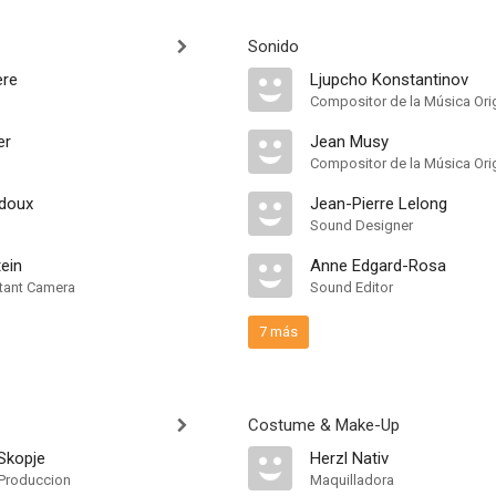
Sonido
ère
Ljupcho Konstantinov
Compositor de la Música Orig
er
Jean Musy
Compositor de la Música Ori
adoux
Jean-Pierre Lelong
Sound Designer
tein
Anne Edgard-Rosa
tant Camera
Sound Editor
7 más
Costume & Make-Up
Skopje
Herzl Nativ
Produccion
Maquilladora