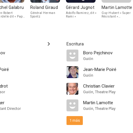
chel Galabru
Roland Giraud
Gérard Jugnot
Martin Lamotte
n-Robert
Général Herman
Adolfo Ramirez, dit «
Guy-Hubert « Super
rdelle dit « Papy
Spontz
Rami »
Résistant »
Bourdelle
Escritura
nov
Boro Pejchinov
Guión
Poiré
Jean-Marie Poiré
Guión
drot
Christian Clavier
sor
Guión, Theatre Play
ger
Martin Lamotte
ant Director
Guión, Theatre Play
1 más