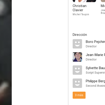
Christian
Mi
Clavier
Jea
Bou
Michel Taupin
»
Dirección
Boro Pejchi
Director
Jean-Marie 
Director
Sylvette Bau
Script Supervi
Philippe Ber
Second Assist
3 más