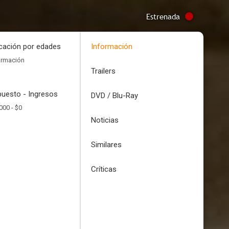
Estrenada
icación por edades
Información
ormación
Trailers
uesto - Ingresos
DVD / Blu-Ray
000 -
$0
Noticias
Similares
Críticas