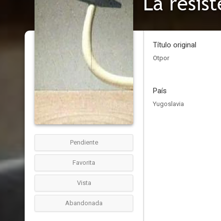
La resis
Título original
Otpor
País
Yugoslavia
Pendiente
Favorita
Vista
Abandonada