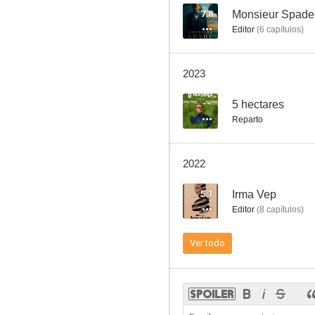
7.8
Monsieur Spade
Editor
(
6
capítulos
)
El monje
2023
6.5
--
5 hectares
Reparto
2022
5.1
Irma Vep
Editor
(
8
capítulos
)
La habitación azul
Ver todo
6.0