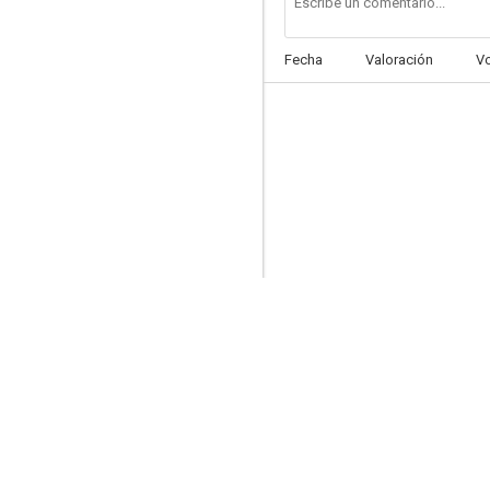
Fecha
Valoración
V
Sinónimos
5.1
Irma Vep
5.0