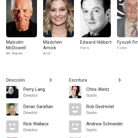
Malcolm
Mädchen
Edward Hibbert
Fyvush Fin
McDowell
Amick
Harry
Fisher
Mr. Roarke
Ariel
Dirección
Escritura
Perry Lang
Chris Weitz
Director
Guión
Deran Sarafian
Rob DesHotel
Director
Guión
Rick Wallace
Andrew Schneider
Director
Guión