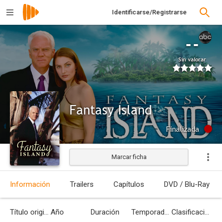
Identificarse/Registrarse
--
Sin valorar
Fantasy Island
Finalizada
Marcar ficha
Información
Trailers
Capítulos
DVD / Blu-Ray
Título original
Año
Duración
Temporadas
Clasificación por edades