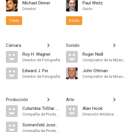
Michael Dinner
Paul Weitz
Director
Guión
7 más
8 más
Cámara
Sonido
Roy H. Wagner
Roger Neill
Director de Fotografía
Compositor de la Música Original
Edward J. Pei
John Ottman
Director de Fotografía
Compositor de la Música Original
Producción
Arte
Columbia TriStar Television
Alan Hook
Compañía de Produccion
Dirección Artística
Sonnenfeld Josephson Worldwide Entertainment
Compañía de Produccion