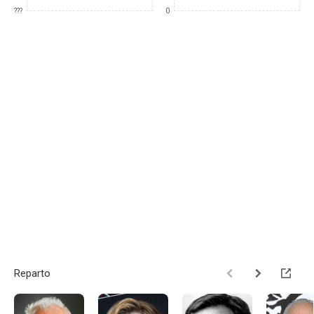
???
0
Reparto