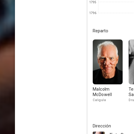
1795
1796
Reparto
Malcolm
Te
McDowell
Sa
Caligula
Dru
Dirección