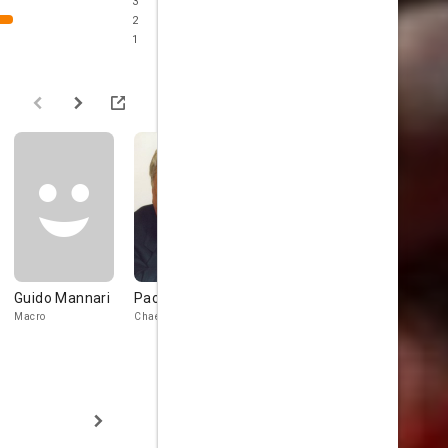
3
2
1
Guido Mannari
Paolo Bonacelli
Leopoldo
Giancarlo
Trieste
Badessi
Macro
Chaerea
Charicles
Claudius