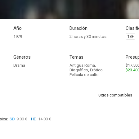
Año
Duración
Clasif
1979
2 horas y 30 minutos
18+
Géneros
Temas
Presup
Drama
Antigua Roma
,
$17.500
Biográfico
,
Erótico
,
$23.40
Película de culto
Sitios compatibles
sica:
SD
9.00 €
HD
14.00 €