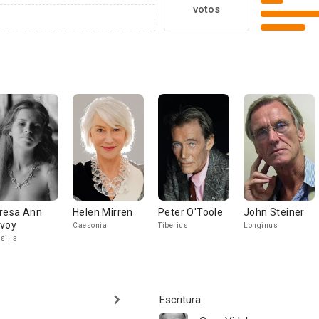
votos
resa Ann
Helen Mirren
Peter O'Toole
John Steiner
voy
Caesonia
Tiberius
Longinus
silla
Escritura