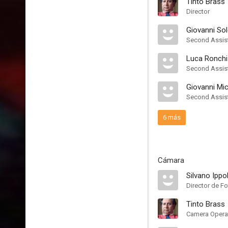
Tinto Brass
Director
Giovanni Sol
Second Assist
Luca Ronchi
Second Assist
Giovanni Mic
Second Assist
6 más
Cámara
Silvano Ippol
Director de Fo
Tinto Brass
Camera Opera