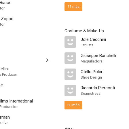
 Biase
11 más
tor
l Zoppo
tor
Costume & Make-Up
Jole Cecchini
Estilista
Giuseppe Banchelli
Maquilladora
llini
Otello Polci
ne Producer
Shoe Design
ne
Riccarda Pierconti
Seamstress
lms International
80 más
Produccion
erman
cutivo