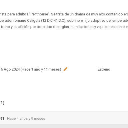
vista para adultos "Penthouse". Se trata de un drama de muy alto contenido eró
erador romano Calígula (12 D.C-41 D.C), sobrino e hijo adoptivo del emperado
trono y su afición por todo tipo de orgías, humillaciones y vejaciones son el
 16 Ago 2024 (Hace 1 año y 11 meses)
Estreno
(1)
i91
Hace 4 años y 9 meses