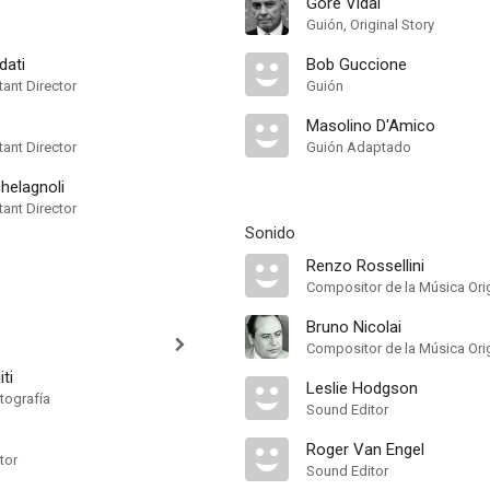
Gore Vidal
Guión, Original Story
dati
Bob Guccione
ant Director
Guión
Masolino D'Amico
ant Director
Guión Adaptado
helagnoli
ant Director
Sonido
Renzo Rossellini
Compositor de la Música Orig
Bruno Nicolai
iti
Leslie Hodgson
tografía
Sound Editor
Roger Van Engel
tor
Sound Editor