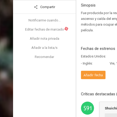
Sinopsis
Compartir
Fue producida por la re
ascenso y caída del emp
Notificarme cuando...
métodos para ocupar el 
N
Editar fechas de marcado
película.
Añadir nota privada
Añadir a la lista/s
Fechas de estrenos
Estados Unidos:
Recomendar
- Inglés:
Vie,
Añadir fecha
Críticas destacadas 
Shuich