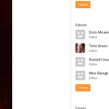
16 más
Edición
Enzo Micarel
Editor
Tinto Brass
Editor
Russell Lloy
Editor
Nino Baragli
Editor
11 más
Equipo