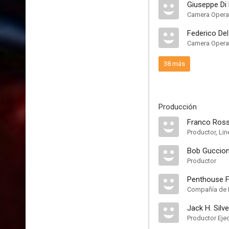
Giuseppe Di
Camera Opera
Federico De
Camera Opera
38 más
Producción
Franco Rosse
Productor, Li
Bob Guccio
Productor
Penthouse Fi
Compañía de 
Jack H. Silv
Productor Eje