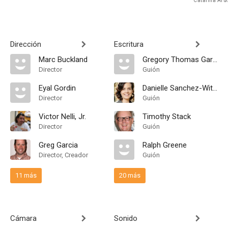
Catalina Aru
Dirección
Escritura
Marc Buckland
Gregory Thomas Garcia
Director
Guión
Eyal Gordin
Danielle Sanchez-Witzel
Director
Guión
Victor Nelli, Jr.
Timothy Stack
Director
Guión
Greg Garcia
Ralph Greene
Director, Creador
Guión
11 más
20 más
Cámara
Sonido