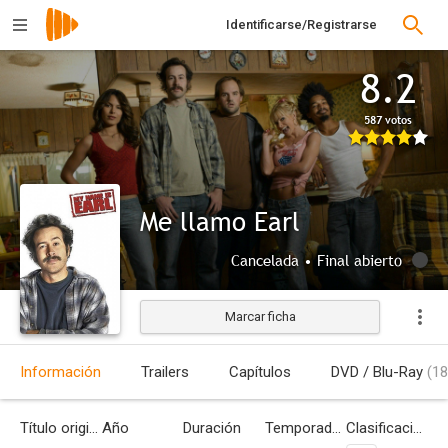
Identificarse/Registrarse
8.2
587 votos
Me llamo Earl
Cancelada • Final abierto
Marcar ficha
Información
Trailers
Capítulos
DVD / Blu-Ray
(18
Título original
Año
Duración
Temporadas
Clasificación por edades