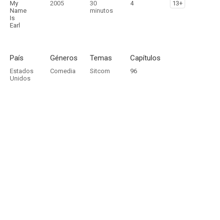
My
2005
30
4
13+
Name
minutos
Is
Earl
País
Géneros
Temas
Capítulos
Estados
Comedia
Sitcom
96
Unidos