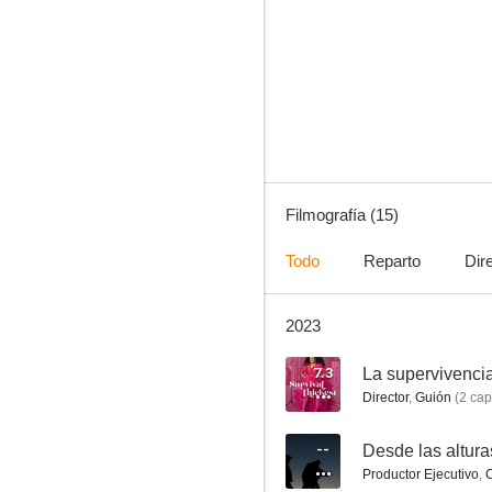
L.A.-Vegas
6.6
Filmografía (15)
Todo
Reparto
Dir
2023
The Grinder
5.0
7.3
Director
,
Guión
(
2
cap
--
Desde las altura
Productor Ejecutivo
,