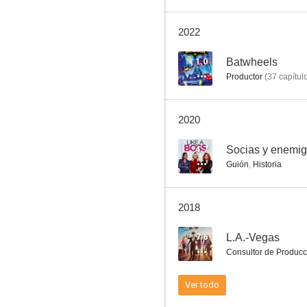
2022
Up Here
1.0
Batwheels
Productor
(
37
capítul
1.0
2020
4.7
Socias y enemi
Guión
,
Historia
2018
Conoce a los Batwheels
7.6
L.A.-Vegas
Consultor de Producc
Ver todo