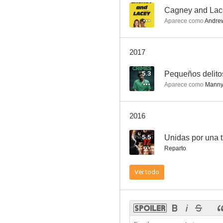
--
Cagney and Lac
Aparece como
Andre
Fuera de control
2017
6.0
5.3
Pequeños delito
Aparece como
Manny
2016
5.5
Unidas por una t
Reparto
Antes de casarte
Ver todo
6.0