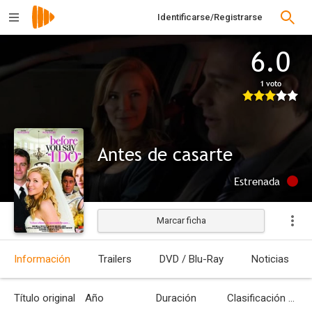
Identificarse/Registrarse
6.0
1 voto
Antes de casarte
Estrenada
Marcar ficha
Información
Trailers
DVD / Blu-Ray
Noticias
Título original
Año
Duración
Clasificación por edades