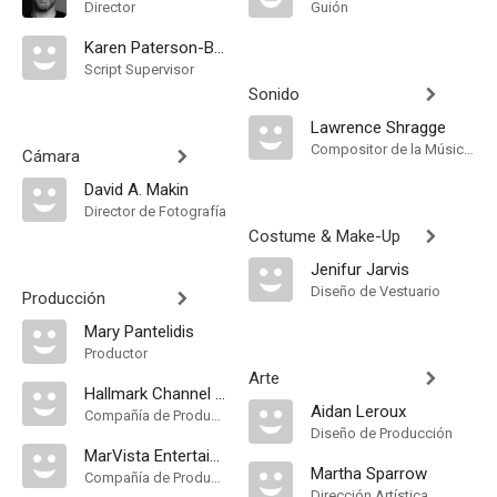
Director
Guión
Karen Paterson-Bowden
Script Supervisor
Sonido
Lawrence Shragge
Compositor de la Música Original
Cámara
David A. Makin
Director de Fotografía
Costume & Make-Up
Jenifur Jarvis
Diseño de Vestuario
Producción
Mary Pantelidis
Productor
Arte
Hallmark Channel [United States]
Aidan Leroux
Compañía de Produccion
Diseño de Producción
MarVista Entertainment
Martha Sparrow
Compañía de Produccion
Dirección Artística