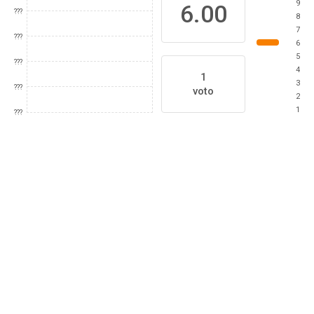
9
6.00
???
8
7
???
6
5
???
4
1
3
???
voto
2
1
???