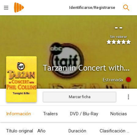
Identificarse/Registrarse
--
Sin valorar
Tarzan in Concert with Phil Collins
Estrenada
Marcar ficha
Información
Trailers
DVD / Blu-Ray
Noticias
Título original
Año
Duración
Clasificación por edades