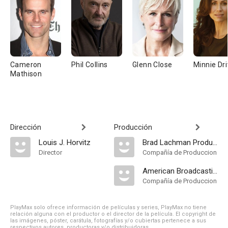
Cameron
Phil Collins
Glenn Close
Minnie Dri
Mathison
Dirección
Producción
Louis J. Horvitz
Brad Lachman Productions
Director
Compañía de Produccion
American Broadcasting Company
Compañía de Produccion
PlayMax solo ofrece información de películas y series, PlayMax no tiene
relación alguna con el productor o el director de la película. El copyright de
las imágenes, póster, carátula, fotografías y/o cubiertas pertenece a sus
respectivos autores, productoras y/o distribuidoras.