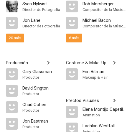
Sven Nykvist
Rob Morsberger
Director de Fotografía
Compositor de la Música Original
Jon Lane
Michael Bacon
Director de Fotografía
Compositor de la Música Original
20 más
6 más
Producción
Costume & Make-Up
Gary Glassman
Erin Bitman
Productor
Makeup & Hair
David Sington
Productor
Efectos Visuales
Chad Cohen
Elena Montijo Capetillo
Productor
Animation
Jon Eastman
Lachlan Westfall
Productor
Animation