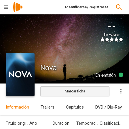
Identificarse/Registrarse
--
Sin valorar
Nova
En emisión
Marcar ficha
Información
Trailers
Capítulos
DVD / Blu-Ray
Título original
Año
Duración
Temporadas
Clasificación por edades