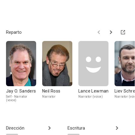
Reparto
Jay O. Sanders
Neil Ross
Lance Lewman
Liev Schre
Self - Narrator
Narrator
Narrator (voice)
Narrator (voi
(voice)
Dirección
Escritura