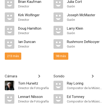
Brian Kaufman
Julia Cort
Director
Guión
Kirk Wolfinger
Joseph McMaster
Director
Guión
Doug Hamilton
Larry Klein
Director
Guión
Ian Duncan
Rushmore DeNooyer
Director
Guión
213 más
98 más
Cámara
Sonido
Tom Hurwitz
Ray Loring
Director de Fotografía
Compositor de la Música Original
Lennart Nilsson
Ed Tomney
Director de Fotografía
Compositor de la Música Original