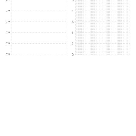
???
10
???
8
???
6
???
4
???
2
???
0