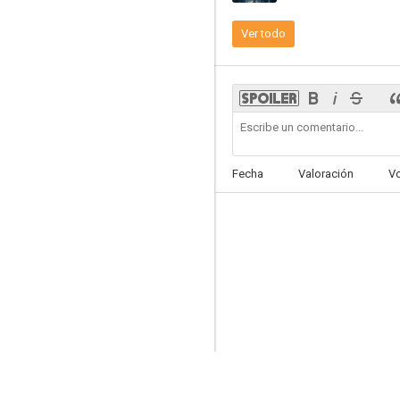
Ver todo
Capitán Phillips
7.3
Fecha
Valoración
V
Operación Telemark
7.1