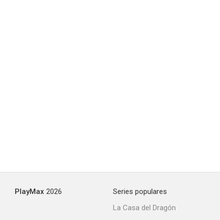
Batgirl
--
The Girl Who Wore Freedom
--
PlayMax
2026
Series populares
La Casa del Dragón