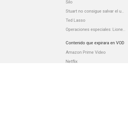
Silo
Stuart no consigue salvar el universo
Ted Lasso
Tiananmen
Operaciones especiales: Lioness
--
Contenido que expirara en VOD
Amazon Prime Video
Netflix
Filmin
Movistar+
Movistar+ Fibra
Bounty Hunters
--