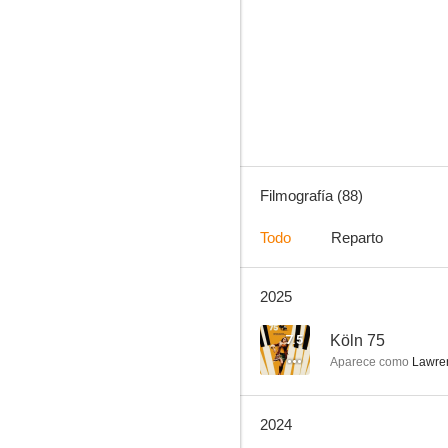
Chacal
8.2
Filmografía (88)
Todo
Reparto
2025
Crimen en el paraíso
7.7
7.5
Köln 75
Aparece como
Lawren
2024