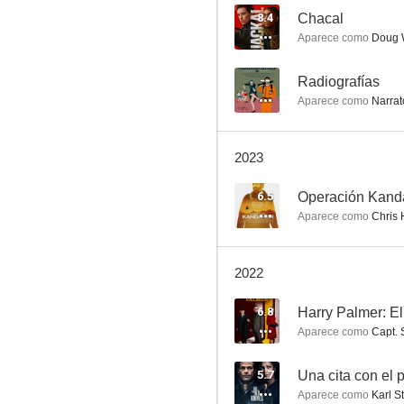
8.4
Chacal
Aparece como
Doug 
La momia
--
Radiografías
Aparece como
Narrat
7.5
2023
6.5
Operación Kand
Aparece como
Chris 
2022
Ex Machina
6.8
7.3
Aparece como
Capt. 
5.7
Una cita con el
Aparece como
Karl S