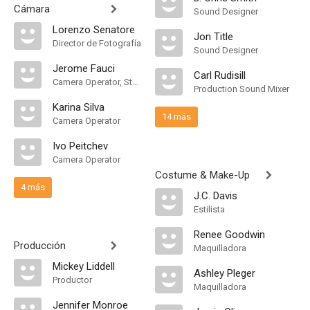
Cámara
Sound Designer
Lorenzo Senatore
Jon Title
Director de Fotografía
Sound Designer
Jerome Fauci
Carl Rudisill
Camera Operator, Steadicam Operator
Production Sound Mixer
Karina Silva
14 más
Camera Operator
Ivo Peitchev
Camera Operator
Costume & Make-Up
4 más
J.C. Davis
Estilista
Renee Goodwin
Producción
Maquilladora
Mickey Liddell
Ashley Pleger
Productor
Maquilladora
Jennifer Monroe