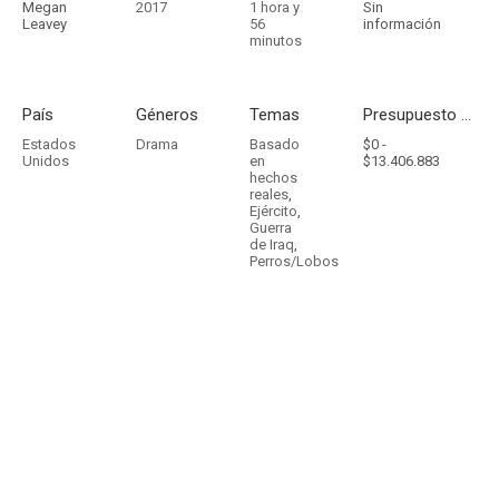
Megan
2017
1 hora y
Sin
Leavey
56
información
minutos
País
Géneros
Temas
Presupuesto - Ingresos
Estados
Drama
Basado
$0 -
Unidos
en
$13.406.883
hechos
reales
,
Ejército
,
Guerra
de Iraq
,
Perros/Lobos