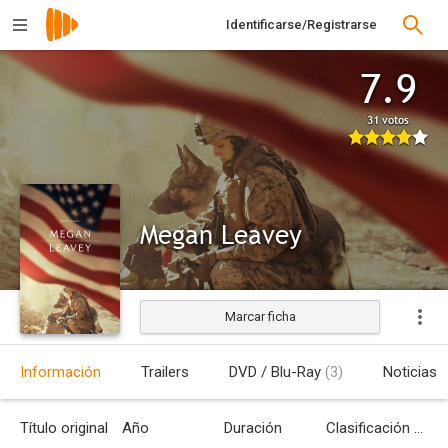
Identificarse/Registrarse
7.9
31 votos
Megan Leavey
Marcar ficha
Estrenada
Información
Trailers
DVD / Blu-Ray
(3)
Noticias
Título original
Año
Duración
Clasificación por edades