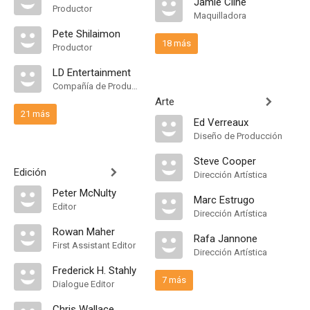
Jamie Cline
Productor
Maquilladora
Pete Shilaimon
18 más
Productor
LD Entertainment
Compañía de Produccion
Arte
21 más
Ed Verreaux
Diseño de Producción
Steve Cooper
Edición
Dirección Artística
Peter McNulty
Marc Estrugo
Editor
Dirección Artística
Rowan Maher
Rafa Jannone
First Assistant Editor
Dirección Artística
Frederick H. Stahly
7 más
Dialogue Editor
Chris Wallace