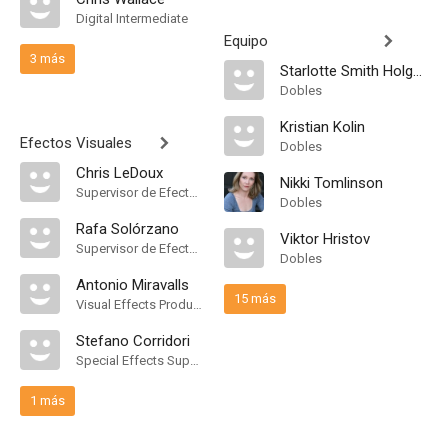
Digital Intermediate
Equipo
3 más
Starlotte Smith Holguin
Dobles
Kristian Kolin
Efectos Visuales
Dobles
Chris LeDoux
Nikki Tomlinson
Supervisor de Efectos Visuales
Dobles
Rafa Solórzano
Viktor Hristov
Supervisor de Efectos Visuales
Dobles
Antonio Miravalls
15 más
Visual Effects Producer
Stefano Corridori
Special Effects Supervisor
1 más