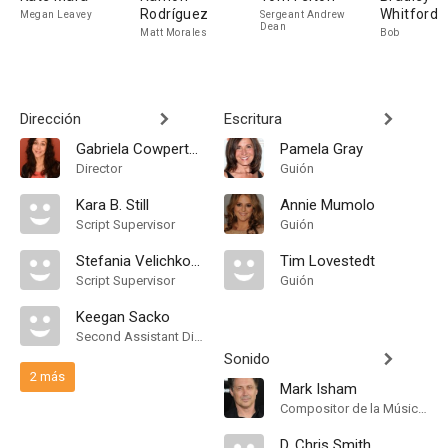
Rodríguez
Whitford
Megan Leavey
Sergeant Andrew
Dean
Matt Morales
Bob
Dirección
Escritura
Gabriela Cowperthwaite
Pamela Gray
Director
Guión
Kara B. Still
Annie Mumolo
Script Supervisor
Guión
Stefania Velichkova
Tim Lovestedt
Script Supervisor
Guión
Keegan Sacko
Second Assistant Director
Sonido
2 más
Mark Isham
Compositor de la Música Original
D. Chris Smith