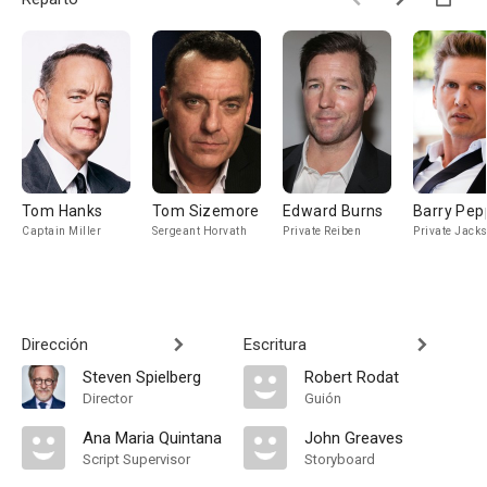
Tom Hanks
Tom Sizemore
Edward Burns
Barry Pep
Captain Miller
Sergeant Horvath
Private Reiben
Private Jack
Dirección
Escritura
Steven Spielberg
Robert Rodat
Director
Guión
Ana Maria Quintana
John Greaves
Script Supervisor
Storyboard