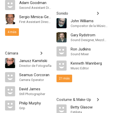
Adam Goodman
Second Assistant Director
Sonido
Sergio Mimica-Gezzan
John Williams
First Assistant Director
Compositor de la Música Original, Conductor
4 más
Gary Rydstrom
Sound Designer, Mezclador de Re-Grabación de Sonido
Ron Judkins
Cámara
Sound Mixer
Janusz Kamiński
Kenneth Wannberg
Director de Fotografía
Music Editor
Seamus Corcoran
21 más
Camera Operator
David James
Still Photographer
Costume & Make-Up
Philip Murphy
Betty Glasow
Grip
Estilista