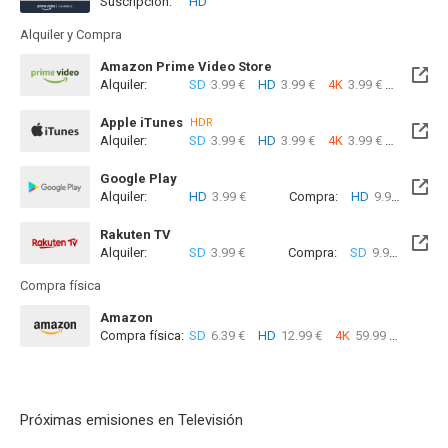
Suscripción:
HD
Alquiler y Compra
Amazon Prime Video Store
Alquiler:
SD
3.99 €
HD
3.99 €
4K
3.99 €
Com
Apple iTunes
HDR
Alquiler:
SD
3.99 €
HD
3.99 €
4K
3.99 €
Com
Google Play
Alquiler:
HD
3.99 €
Compra:
HD
9.99 €
Rakuten TV
Alquiler:
SD
3.99 €
Compra:
SD
9.99 €
Compra física
Amazon
Compra física:
SD
6.39 €
HD
12.99 €
4K
59.99 €
Próximas emisiones en Televisión