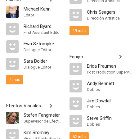
Dirección Artística
Michael Kahn
Chris Seagers
Editor
Dirección Artística
Richard Byard
19 más
First Assistant Editor
Ewa Sztompke
Dialogue Editor
Equipo
Sara Bolder
Erica Frauman
Dialogue Editor
Post Production Supervisor
4 más
Andy Bennett
Dobles
Jim Dowdall
Efectos Visuales
Dobles
Stefen Fangmeier
Steve Griffin
Supervisor de Efectos Visuales
Dobles
Kim Bromley
62 más
Visual Effects Producer