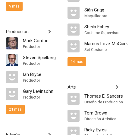
9 más
Siân Grigg
Maquilladora
Sheila Fahey
Producción
Costume Supervisor
Mark Gordon
Marcus Love-McGuirk
Productor
Set Costumer
Steven Spielberg
14 más
Productor
Ian Bryce
Productor
Arte
Gary Levinsohn
Thomas E. Sanders
Productor
Diseño de Producción
21 más
Tom Brown
Dirección Artística
Ricky Eyres
Edición