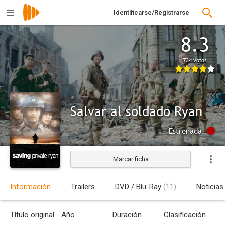
Identificarse/Registrarse
8.3
734 votos
Salvar al soldado Ryan
Estrenada
Marcar ficha
Información
Trailers
DVD / Blu-Ray
(11)
Noticias
Título original
Año
Duración
Clasificación por edades