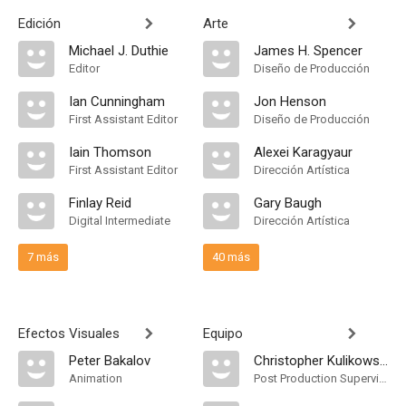
Edición
Arte
Michael J. Duthie
James H. Spencer
Editor
Diseño de Producción
Ian Cunningham
Jon Henson
First Assistant Editor
Diseño de Producción
Iain Thomson
Alexei Karagyaur
First Assistant Editor
Dirección Artística
Finlay Reid
Gary Baugh
Digital Intermediate
Dirección Artística
7 más
40 más
Efectos Visuales
Equipo
Peter Bakalov
Christopher Kulikowski
Animation
Post Production Supervisor