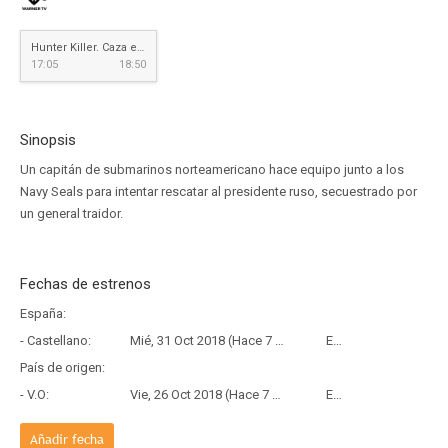
Hunter Killer. Caza en las profundidades
17:05
18:50
Sinopsis
Un capitán de submarinos norteamericano hace equipo junto a los
Navy Seals para intentar rescatar al presidente ruso, secuestrado por
un general traidor.
Fechas de estrenos
España:
- Castellano:
Mié, 31 Oct 2018 (Hace 7 años y 9 meses)
Estreno
País de origen:
- V.O:
Vie, 26 Oct 2018 (Hace 7 años y 9 meses)
Estreno
Añadir fecha