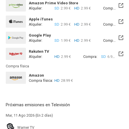
Amazon Prime Video Store
Alquiler:
SD
2.99 €
HD
2.99 €
Compra:
SD
7
Apple iTunes
Alquiler:
SD
2.99 €
HD
2.99 €
Compra:
SD
7
Google Play
Alquiler:
SD
1.99 €
HD
2.99 €
Compra:
SD
8
Rakuten TV
Alquiler:
HD
2.99 €
Compra:
SD
6.99 €
HD
8
Compra física
Amazon
Compra física:
HD
28.99 €
Próximas emisiones en Televisión
Mar, 11 Ago 2026 (En 2 días)
Warner TV