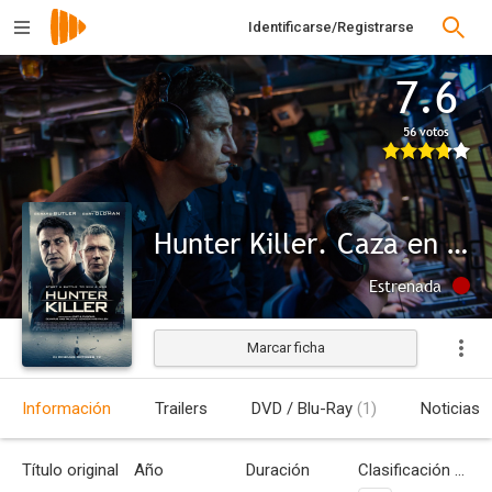
Identificarse/Registrarse
7.6
56 votos
Hunter Killer. Caza en las profundidades
Estrenada
Marcar ficha
Información
Trailers
DVD / Blu-Ray
(1)
Noticias
Título original
Año
Duración
Clasificación por edades