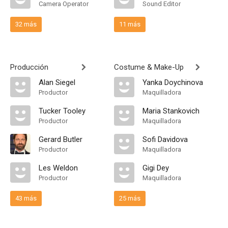
Camera Operator
Sound Editor
32 más
11 más
Producción
Costume & Make-Up
Alan Siegel
Yanka Doychinova
Productor
Maquilladora
Tucker Tooley
Maria Stankovich
Productor
Maquilladora
Gerard Butler
Sofi Davidova
Productor
Maquilladora
Les Weldon
Gigi Dey
Productor
Maquilladora
43 más
25 más