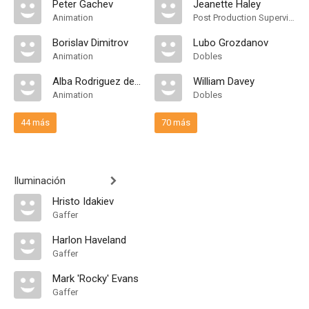
Peter Gachev
Jeanette Haley
Animation
Post Production Supervisor
Borislav Dimitrov
Lubo Grozdanov
Animation
Dobles
Alba Rodriguez del Rio
William Davey
Animation
Dobles
44 más
70 más
Iluminación
Hristo Idakiev
Gaffer
Harlon Haveland
Gaffer
Mark 'Rocky' Evans
Gaffer