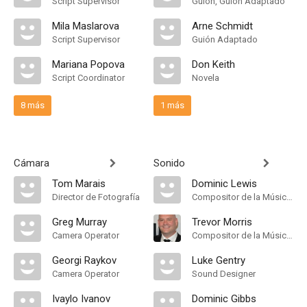
Script Supervisor
Guión, Guión Adaptado
Mila Maslarova
Arne Schmidt
Script Supervisor
Guión Adaptado
Mariana Popova
Don Keith
Script Coordinator
Novela
8 más
1 más
Cámara
Sonido
Tom Marais
Dominic Lewis
Director de Fotografía
Compositor de la Música Original
Greg Murray
Trevor Morris
Camera Operator
Compositor de la Música Original
Georgi Raykov
Luke Gentry
Camera Operator
Sound Designer
Ivaylo Ivanov
Dominic Gibbs