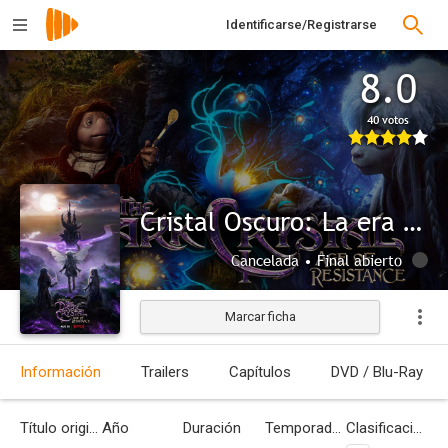
Identificarse/Registrarse
8.0
40 votos
Cristal Oscuro: La era de la resistencia
Cancelada • Final abierto
Marcar ficha
Información
Trailers
Capítulos
DVD / Blu-Ray
Título original
Año
Duración
Temporadas
Clasificación por edades