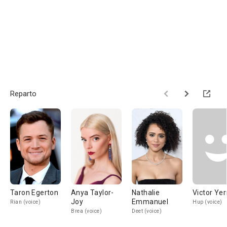
Reparto
Taron Egerton
Anya Taylor-
Nathalie
Victor Yer
Joy
Emmanuel
Rian (voice)
Hup (voice)
Brea (voice)
Deet (voice)