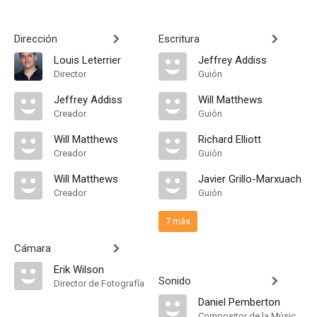
Dirección
Escritura
Louis Leterrier
Jeffrey Addiss
Director
Guión
Jeffrey Addiss
Will Matthews
Creador
Guión
Will Matthews
Richard Elliott
Creador
Guión
Will Matthews
Javier Grillo-Marxuach
Creador
Guión
7 más
Cámara
Erik Wilson
Sonido
Director de Fotografía
Daniel Pemberton
Compositor de la Música Original