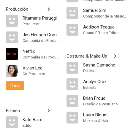
Producción
Samuel Sim
Compositor de la Música Original
Ritamarie Peruggi
Productor
Addison Teague
Sound Effects Editor
Jim Henson Company
Compañía de Produccion
Netflix
Costume & Make-Up
Compañía de Produccion
Sasha Camacho
Vivian Lee
Estilista
Co-Productor
Analyn Cruz
11 más
Estilista
Brian Froud
Diseño de Vestuario
Edición
Laura Blount
Kate Baird
Makeup & Hair
Editor