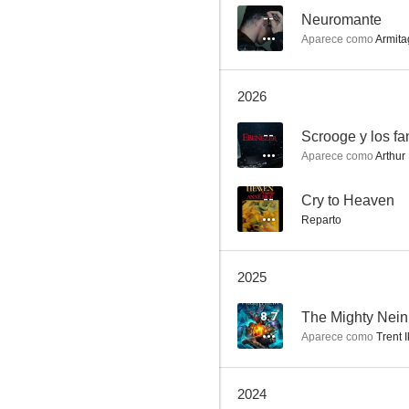
8.0
--
Neuromante
Aparece como
Armita
2026
--
Aparece como
Arthur
Dune: La profecía
--
Cry to Heaven
Reparto
7.6
2025
8.7
The Mighty Nein
Aparece como
Trent I
2024