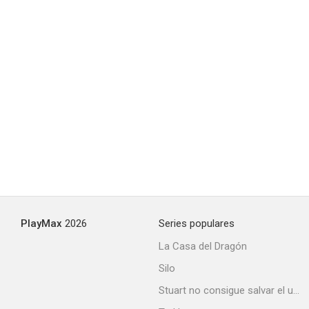
6.2
6 días
5.9
PlayMax
2026
Series populares
La Casa del Dragón
Silo
Stuart no consigue salvar el universo