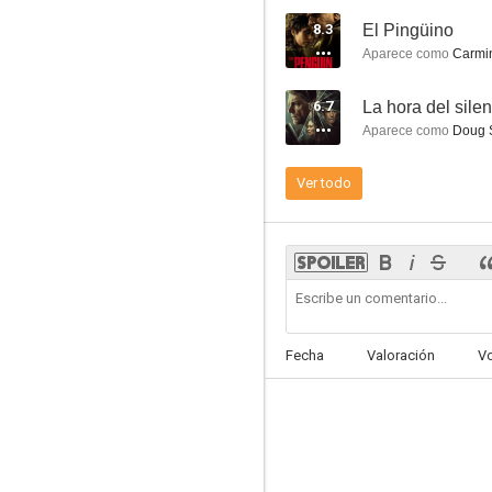
Stardust
8.3
El Pingüino
7.4
Aparece como
Carmin
6.7
La hora del sile
Aparece como
Doug S
Ver todo
La reina Victoria
7.3
Fecha
Valoración
V