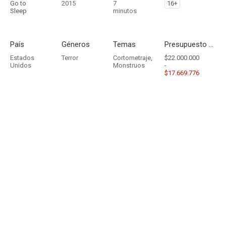
Go to
2015
7
16+
Sleep
minutos
País
Géneros
Temas
Presupuesto - Ingresos
Estados
Terror
Cortometraje
,
$22.000.000
Unidos
Monstruos
-
$17.669.776