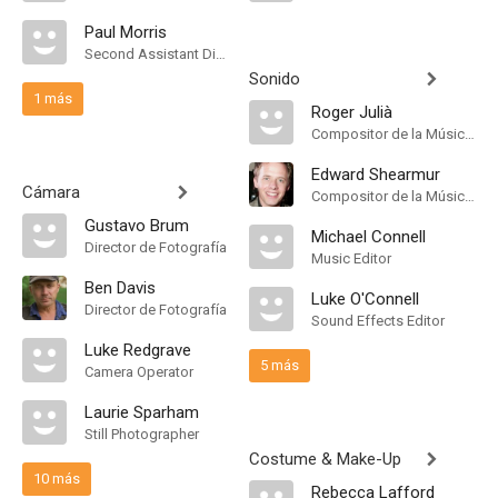
Paul Morris
Second Assistant Director
Sonido
1 más
Roger Julià
Compositor de la Música Original
Edward Shearmur
Cámara
Compositor de la Música Original
Gustavo Brum
Michael Connell
Director de Fotografía
Music Editor
Ben Davis
Luke O'Connell
Director de Fotografía
Sound Effects Editor
Luke Redgrave
5 más
Camera Operator
Laurie Sparham
Still Photographer
Costume & Make-Up
10 más
Rebecca Lafford