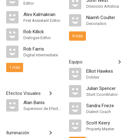
John West
Editor
Dirección Artística
Alex Kalmakrian
Niamh Coulter
First Assistant Editor
Decorados
Rob Killick
9 más
Dialogue Editor
Rob Farris
Digital Intermediate
Equipo
1 más
Elliot Hawkes
Dobles
Julian Spencer
Efectos Visuales
Stunt Coordinator
Alan Banis
Sandra Frieze
Supervisor de Efectos Visuales
Dialect Coach
Scott Keery
Property Master
Iluminación