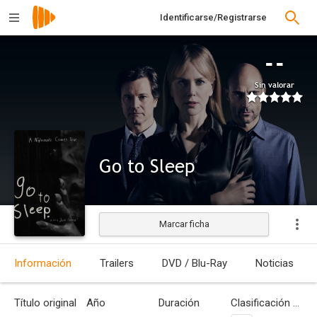
Identificarse/Registrarse
--
Sin valorar
Go to Sleep
Marcar ficha
Estrenada
Información
Trailers
DVD / Blu-Ray
Noticias
Título original
Año
Duración
Clasificación por edades