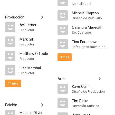
Maquilladora
Michele Clapton
Producción
Diseño de Vestuario
Avi Lerner
Calandra Meredith
Productor
Set Costumer
Mark Gill
Tina Earnshaw
Productor
Jefe Departamento de Maquillaje
Matthew O'Toole
3 más
Productor
Liza Marshall
Productor
Arte
14 más
Kave Quinn
Diseño de Producción
Tim Blake
Edición
Dirección Artística
Melanie Oliver