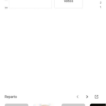
votos
2
1
???
Reparto