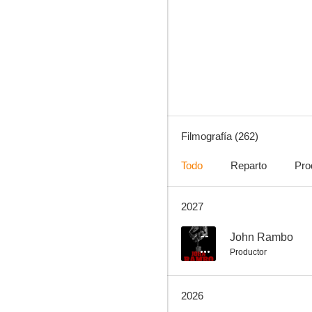
The Iceman (El hombre de hielo)
7.3
Filmografía (262)
Todo
Reparto
Pro
2027
No confíes en nadie
7.2
--
John Rambo
Productor
2026