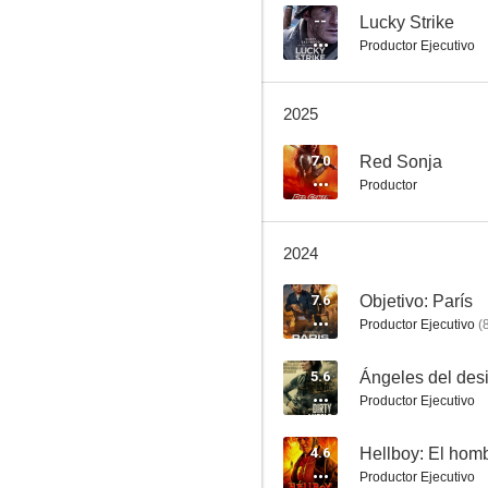
--
Lucky Strike
Productor Ejecutivo
Leatherface
2025
7.1
7.0
Red Sonja
Productor
2024
7.6
Objetivo: París
Productor Ejecutivo
(
Criminal
5.6
Ángeles del desi
7.0
Productor Ejecutivo
4.6
Hellboy: El homb
Productor Ejecutivo