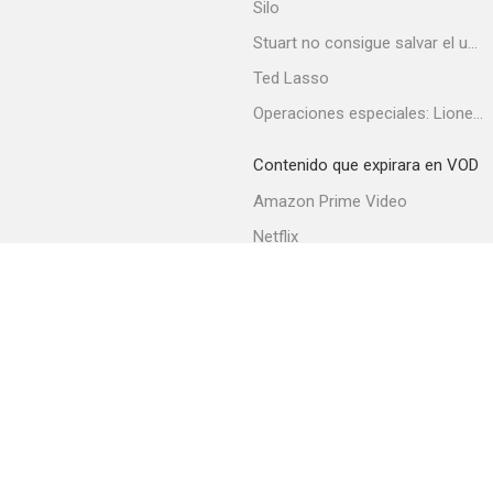
Silo
Stuart no consigue salvar el universo
Ted Lasso
La sombra del actor
Operaciones especiales: Lioness
7.0
Contenido que expirara en VOD
Amazon Prime Video
Netflix
Filmin
Movistar+
Movistar+ Fibra
Loverboy
7.0