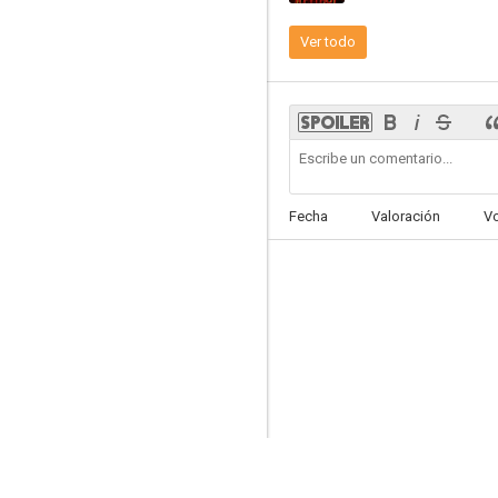
Ver todo
La dalia negra
6.9
Fecha
Valoración
V
Asesinato justo
6.9