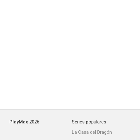
Lovelace
7.3
La decisión
7.0
PlayMax
2026
Series populares
La Casa del Dragón