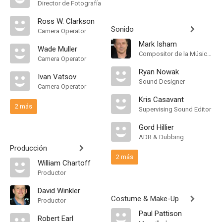
Director de Fotografía
Ross W. Clarkson
Sonido
Camera Operator
Mark Isham
Wade Muller
Compositor de la Música Original
Camera Operator
Ryan Nowak
Ivan Vatsov
Sound Designer
Camera Operator
Kris Casavant
2 más
Supervising Sound Editor
Gord Hillier
ADR & Dubbing
Producción
2 más
William Chartoff
Productor
David Winkler
Costume & Make-Up
Productor
Paul Pattison
Robert Earl