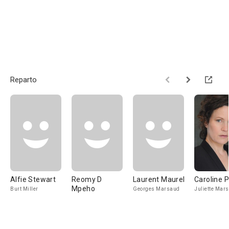
Reparto
Alfie Stewart
Reomy D
Laurent Maurel
Caroline P
Mpeho
Burt Miller
Georges Marsaud
Juliette Mar