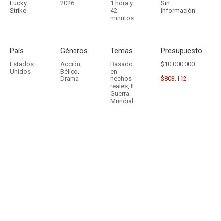
Lucky
2026
1 hora y
Sin
Strike
42
información
minutos
País
Géneros
Temas
Presupuesto - Ingresos
Estados
Acción
,
Basado
$10.000.000
Unidos
Bélico
,
en
-
Drama
hechos
$803.112
reales
,
II
Guerra
Mundial