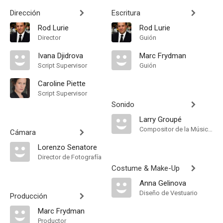
Dirección
Escritura
Rod Lurie
Rod Lurie
Director
Guión
Ivana Djidrova
Marc Frydman
Script Supervisor
Guión
Caroline Piette
Script Supervisor
Sonido
Larry Groupé
Compositor de la Música Original
Cámara
Lorenzo Senatore
Director de Fotografía
Costume & Make-Up
Anna Gelinova
Diseño de Vestuario
Producción
Marc Frydman
Productor