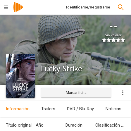
Identificarse/Registrarse
--
Sin valorar
Lucky Strike
Marcar ficha
Estrenada
Información
Trailers
DVD / Blu-Ray
Noticias
Título original
Año
Duración
Clasificación por edades