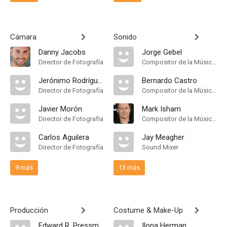
Cámara
Sonido
Danny Jacobs
Jorge Gebel
Director de Fotografía
Compositor de la Música Original
Jerónimo Rodríguez-García
Bernardo Castro
Director de Fotografía
Compositor de la Música Original
Javier Morón
Mark Isham
Director de Fotografía
Compositor de la Música Original
Carlos Aguilera
Jay Meagher
Director de Fotografía
Sound Mixer
9 más
13 más
Producción
Costume & Make-Up
Edward R. Pressman
Ilona Herman