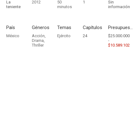
La
2012
50
1
Sin
teniente
minutos
información
País
Géneros
Temas
Capítulos
Presupuesto - Ingresos
México
Acción
,
Ejército
24
$25.000.000
Drama
,
-
Thriller
$10.589.102