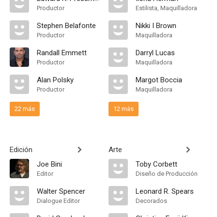
Productor
Estilista, Maquilladora
Stephen Belafonte
Nikki I Brown
Productor
Maquilladora
Randall Emmett
Darryl Lucas
Productor
Maquilladora
Alan Polsky
Margot Boccia
Productor
Maquilladora
22 más
12 más
Edición
Arte
Joe Bini
Toby Corbett
Editor
Diseño de Producción
Walter Spencer
Leonard R. Spears
Dialogue Editor
Decorados