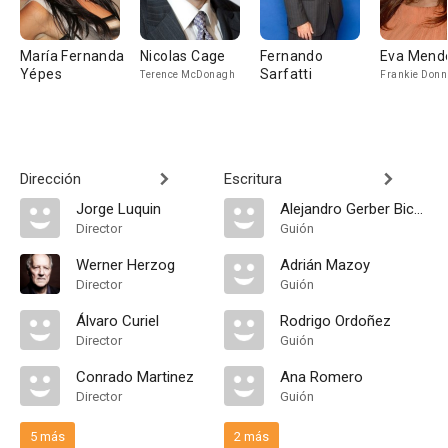
María Fernanda
Nicolas Cage
Fernando
Eva Mend
Yépes
Sarfatti
Terence McDonagh
Frankie Donn
Dirección
Escritura
Jorge Luquin
Alejandro Gerber Bicecci
Director
Guión
Werner Herzog
Adrián Mazoy
Director
Guión
Álvaro Curiel
Rodrigo Ordoñez
Director
Guión
Conrado Martinez
Ana Romero
Director
Guión
5 más
2 más