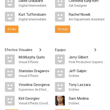
David Graubard
Christina Eunji Kim
Digital Intermediate
Set Designer
Kurt Tuffendsam
Rachel Nowik
Digital Intermediate
Art Department Assistant
4 más
13 más
Efectos Visuales
Equipo
McMurphy Quito
Jerry Gilbert
Visual Effects
Post Production Supervisor
Stanislav Draganov
Jeff Galpin
Visual Effects
Dobles
Veselina Georgieva
Tony Lazzara
Supervisor de Efectos Visuales
Dobles
Kiril Georgiev
Sam Medina
Visual Effects Coordinator
Dobles