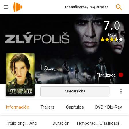
Identificarse/Registrarse
7.0
1 voto
La teniente
Finalizada
Marcar ficha
Información
Trailers
Capítulos
DVD / Blu-Ray
Título original
Año
Duración
Temporadas
Clasificación por edades