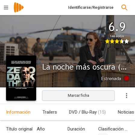
Identificarse/Registrarse
6.9
146 votos
La noche más oscura (Zero Dark Thirty)
Estrenada
Marcar ficha
Información
Trailers
DVD / Blu-Ray
(15)
Noticias
Título original
Año
Duración
Clasificación por edades