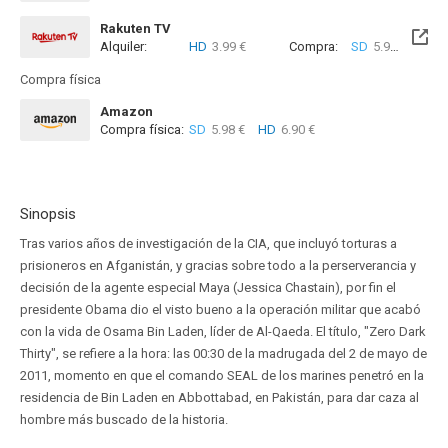
Rakuten TV
Alquiler:
HD
3.99 €
Compra:
SD
5.99 €
HD
9
Compra física
Amazon
Compra física:
SD
5.98 €
HD
6.90 €
Sinopsis
Tras varios años de investigación de la CIA, que incluyó torturas a
prisioneros en Afganistán, y gracias sobre todo a la perserverancia y
decisión de la agente especial Maya (Jessica Chastain), por fin el
presidente Obama dio el visto bueno a la operación militar que acabó
con la vida de Osama Bin Laden, líder de Al-Qaeda. El título, "Zero Dark
Thirty", se refiere a la hora: las 00:30 de la madrugada del 2 de mayo de
2011, momento en que el comando SEAL de los marines penetró en la
residencia de Bin Laden en Abbottabad, en Pakistán, para dar caza al
hombre más buscado de la historia.