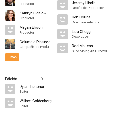
Jeremy Hindle
Productor
Diseño de Producción
Kathryn Bigelow
Ben Collins
Productor
Dirección Artística
Megan Ellison
Lisa Chugg
Productor
Decorados
Columbia Pictures
Rod McLean
Compañía de Produccion
Supervising Art Director
8 más
Edición
Dylan Tichenor
Editor
William Goldenberg
Editor