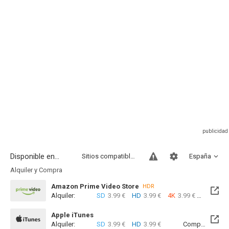
Disponible en...
Sitios compatibles
España
Alquiler y Compra
Amazon Prime Video Store
HDR
Alquiler:
SD
3.99 €
HD
3.99 €
4K
3.99 €
Com
Apple iTunes
Alquiler:
SD
3.99 €
HD
3.99 €
Compra:
SD
4