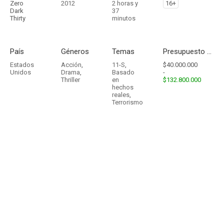
Zero
2012
2 horas y
16+
Dark
37
Thirty
minutos
País
Géneros
Temas
Presupuesto - Ingresos
Estados
Acción
,
11-S
,
$40.000.000
Unidos
Drama
,
Basado
-
Thriller
en
$132.800.000
hechos
reales
,
Terrorismo