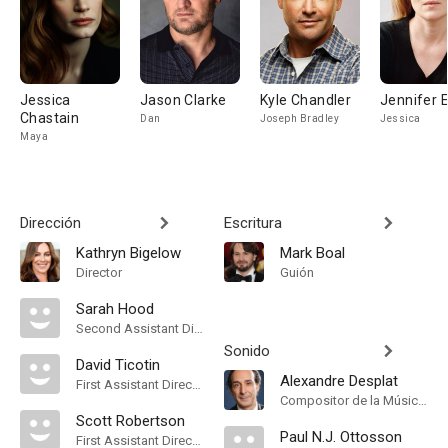
Jessica
Jason Clarke
Kyle Chandler
Jennifer 
Chastain
Dan
Joseph Bradley
Jessica
Maya
Dirección
Escritura
Kathryn Bigelow
Mark Boal
Director
Guión
Sarah Hood
Second Assistant Director
Sonido
David Ticotin
Alexandre Desplat
First Assistant Director
Compositor de la Música Original
Scott Robertson
Paul N.J. Ottosson
First Assistant Director