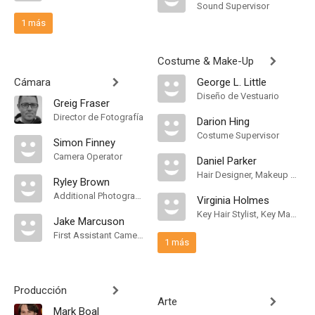
Sound Supervisor
1 más
Costume & Make-Up
Cámara
George L. Little
Diseño de Vestuario
Greig Fraser
Director de Fotografía
Darion Hing
Costume Supervisor
Simon Finney
Camera Operator
Daniel Parker
Hair Designer, Makeup Designer
Ryley Brown
Additional Photography
Virginia Holmes
Key Hair Stylist, Key Makeup Artist
Jake Marcuson
First Assistant Camera
1 más
Producción
Arte
Mark Boal