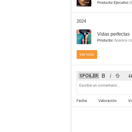
Productor Ejecutivo
(
2024
Sin ley (Lawless)
6.7
Vidas perfectas
7.0
Productor
,
Aparece c
Ver todo
La deuda
Fecha
Valoración
V
6.8