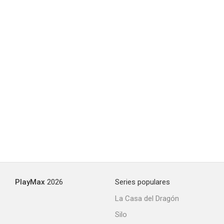
George and Tammy
--
Half the Picture
--
PlayMax
2026
Series populares
La Casa del Dragón
Silo