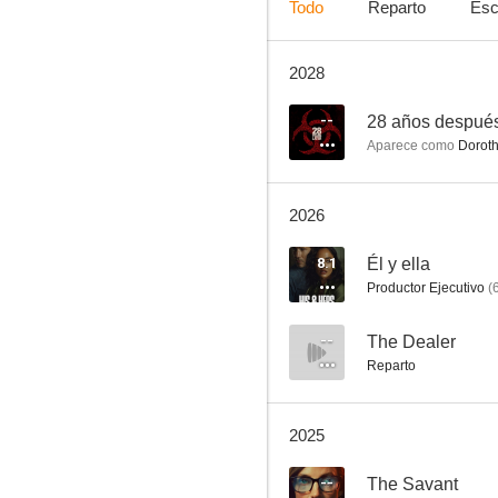
Todo
Reparto
Esc
2028
Él y ella
7.7
--
28 años después.
Aparece como
Doroth
2026
8.1
Él y ella
Productor Ejecutivo
(
Agatha Christie: Poirot
--
The Dealer
Reparto
7.3
2025
--
The Savant