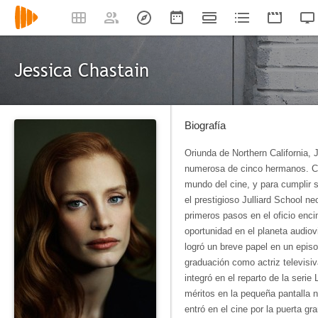
Jessica Chastain
Biografía
Oriunda de Northern California, 
numerosa de cinco hermanos. Cr
mundo del cine, y para cumplir s
el prestigioso Julliard School n
primeros pasos en el oficio enc
oportunidad en el planeta audiov
logró un breve papel en un episo
graduación como actriz televisiv
integró en el reparto de la serie
méritos en la pequeña pantalla 
entró en el cine por la puerta g