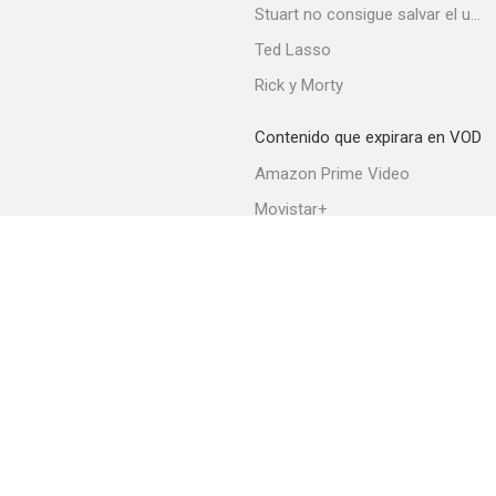
Stuart no consigue salvar el universo
Ted Lasso
Rick y Morty
Madonna: Rebel Heart Tour
Contenido que expirara en VOD
--
Amazon Prime Video
Movistar+
Netflix
Filmin
HBO Max
Ares III: The Right Stuff
--
Acerca de PlayMax
Apps
API
Términos y Condiciones