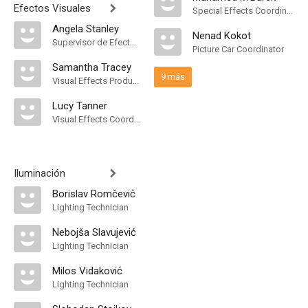
Efectos Visuales
Special Effects Coordinator
Angela Stanley
Nenad Kokot
Supervisor de Efectos Visuales
Picture Car Coordinator
Samantha Tracey
9 más
Visual Effects Producer
Lucy Tanner
Visual Effects Coordinator
Iluminación
Borislav Romčević
Lighting Technician
Nebojša Slavujević
Lighting Technician
Milos Vidaković
Lighting Technician