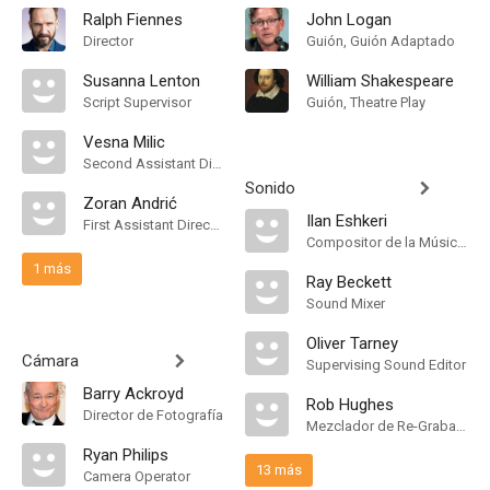
Ralph Fiennes
John Logan
Director
Guión, Guión Adaptado
Susanna Lenton
William Shakespeare
Script Supervisor
Guión, Theatre Play
Vesna Milic
Second Assistant Director
Sonido
Zoran Andrić
Ilan Eshkeri
First Assistant Director
Compositor de la Música Original
1 más
Ray Beckett
Sound Mixer
Oliver Tarney
Cámara
Supervising Sound Editor
Barry Ackroyd
Rob Hughes
Director de Fotografía
Mezclador de Re-Grabación de Sonido
Ryan Philips
13 más
Camera Operator