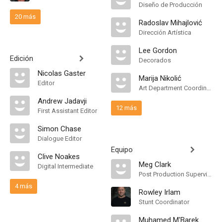
Diseño de Producción
20 más
Radoslav Mihajlović
Dirección Artística
Lee Gordon
Edición
Decorados
Nicolas Gaster
Marija Nikolić
Editor
Art Department Coordinator
Andrew Jadavji
12 más
First Assistant Editor
Simon Chase
Dialogue Editor
Equipo
Clive Noakes
Meg Clark
Digital Intermediate
Post Production Supervisor
4 más
Rowley Irlam
Stunt Coordinator
Muhamed M'Barek