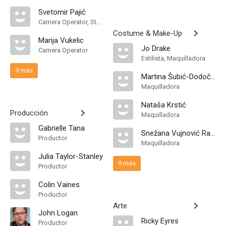
Svetomir Pajić
Camera Operator, Steadicam Operator
Costume & Make-Up
Marija Vukelic
Jo Drake
Camera Operator
Estilista, Maquilladora
9 más
Martina Šubić-Dodočić
Maquilladora
Nataša Krstić
Producción
Maquilladora
Gabrielle Tana
Snežana Vujnović Radivojević
Productor
Maquilladora
Julia Taylor-Stanley
9 más
Productor
Colin Vaines
Productor
Arte
John Logan
Ricky Eyres
Productor