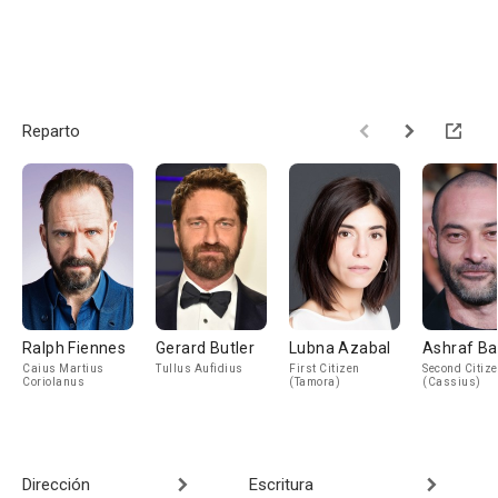
Reparto
Ralph Fiennes
Gerard Butler
Lubna Azabal
Ashraf B
Caius Martius
Tullus Aufidius
First Citizen
Second Citiz
Coriolanus
(Tamora)
(Cassius)
Dirección
Escritura