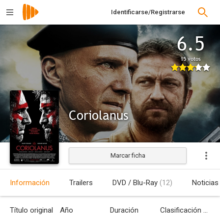
Identificarse/Registrarse
6.5
15 votos
Coriolanus
Marcar ficha
Estrenada
Información
Trailers
DVD / Blu-Ray
(12)
Noticias
Título original
Año
Duración
Clasificación por edades