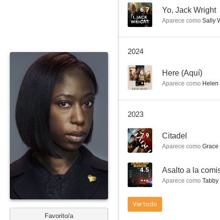
6.7
Yo, Jack Wright
Aparece como
Sally 
Small Island
2024
6.8
6.5
Here (Aquí)
Aparece como
Helen 
2023
7.9
Citadel
Aparece como
Grace 
El veredicto (La ley del menor)
4.5
Asalto a la comi
6.0
Aparece como
Tabby
Ver todo
Favorito/a