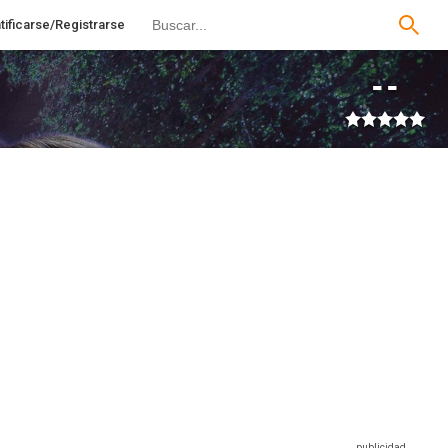
tificarse/Registrarse
--