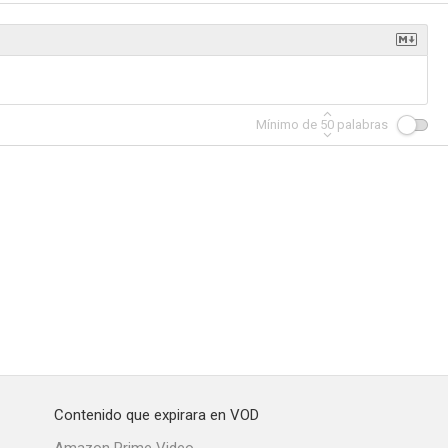
tunas
Asalto a la comisaría (Jericho Ridge)
Malas lenguas
Mínimo de
50
palabras
--
--
--
Doctor Who: Twice Upon a Time
NW
--
--
--
Contenido que expirara en VOD