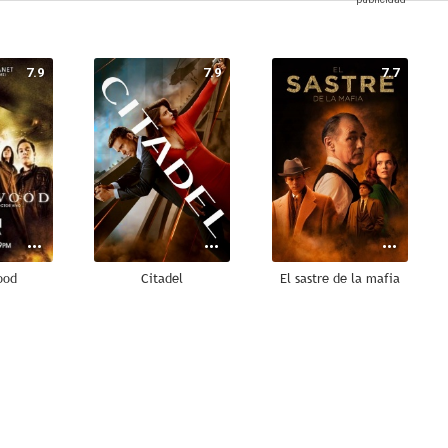
7.9
7.9
7.7
ood
Citadel
El sastre de la mafia
7.0
6.8
6.7