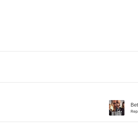
Lovesick
Persuasión
Negaci
6.5
6.1
Llaman a la puerta
El destino de Júpiter
Spooks (Doble 
7.4
7.3
--
Bet
Rep