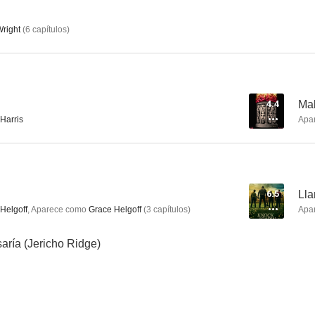
Wright
(
6
capítulos
)
Avenue 5
Las voces de los muertos
Hard S
6.8
6.7
4.4
Mal
Harris
Apa
6.5
Lla
Helgoff
,
Aparece como
Grace Helgoff
(
3
capítulos
)
Apa
La corresponsal
Sinbad
Yo, Jack 
saría (Jericho Ridge)
5.7
5.0