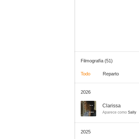
Luther
6.5
Filmografía (51)
Todo
Reparto
2026
Here (Aquí)
7.5
--
Clarissa
Aparece como
Sally
2025