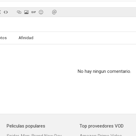
La increíble historia de David Copperfield
La profecía
El cazafor
otos
Afinidad
--
--
No hay ningun comentario.
Clarissa
Betrayal
Vert
--
--
Peliculas populares
Top proveedores VOD