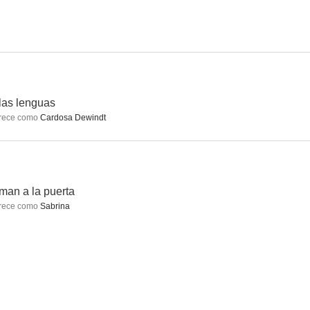
un
Five Days
The Disappeared
6.7
6.6
6.5
as lenguas
rece como
Cardosa Dewindt
man a la puerta
rece como
Sabrina
Wright
Los supervivientes
Coriolanus
4.7
4.5
4.4