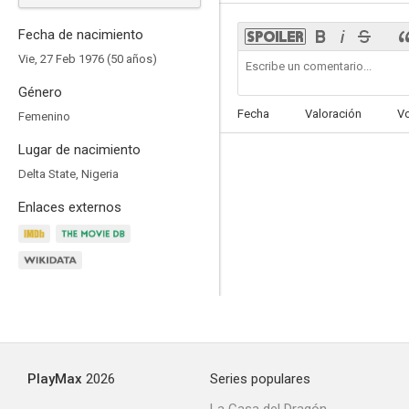
Fecha de nacimiento
Vie, 27 Feb 1976 (50 años)
Género
El rostro de un ángel
Fecha
Valoración
V
Femenino
4.0
Lugar de nacimiento
Delta State, Nigeria
Enlaces externos
Cargo
--
PlayMax
2026
Series populares