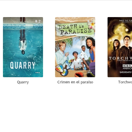
8.2
8.2
Quarry
Crimen en el paraíso
Torchw
7.5
7.3