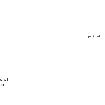
ón
The Laundromat: Dinero sucio
Tiempo
10
10
8.6
identidad)
Testigo mudo
Inside No. 9
7.2
7.1
7.0
rayal
arto