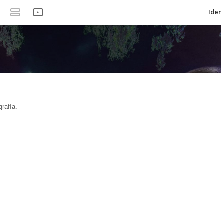
Iden
rafía.