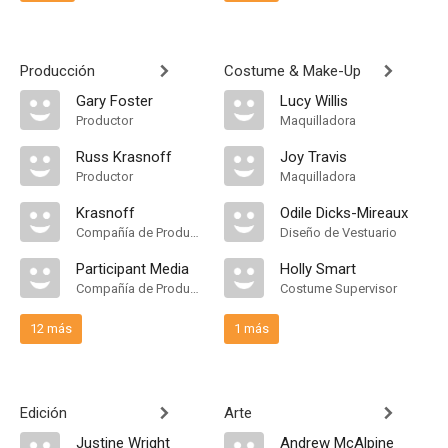
Producción
Costume & Make-Up
Gary Foster
Lucy Willis
Productor
Maquilladora
Russ Krasnoff
Joy Travis
Productor
Maquilladora
Krasnoff
Odile Dicks-Mireaux
Compañía de Produccion
Diseño de Vestuario
Participant Media
Holly Smart
Compañía de Produccion
Costume Supervisor
12 más
1 más
Edición
Arte
Justine Wright
Andrew McAlpine