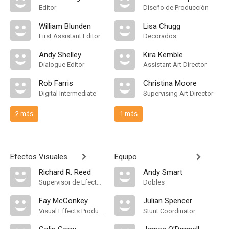
Editor
Diseño de Producción
William Blunden
Lisa Chugg
First Assistant Editor
Decorados
Andy Shelley
Kira Kemble
Dialogue Editor
Assistant Art Director
Rob Farris
Christina Moore
Digital Intermediate
Supervising Art Director
2 más
1 más
Efectos Visuales
Equipo
Richard R. Reed
Andy Smart
Supervisor de Efectos Visuales
Dobles
Fay McConkey
Julian Spencer
Visual Effects Producer
Stunt Coordinator