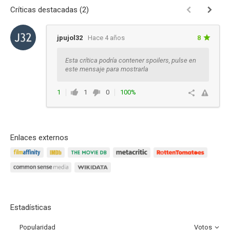
Críticas destacadas (2)
jpujol32
Hace 4 años
8
Esta crítica podría contener spoilers, pulse en
este mensaje para mostrarla
1
1
0
100%
Responder
Enlaces externos
Estadísticas
Popularidad
Votos