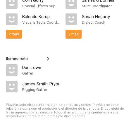
Colin Gorry
James O'Donnell
Special Effects Supervisor
Stunt Coordinator
Balendu Kurup
Susan Hegarty
Visual Effects Coordinator
Dialect Coach
2 más
2 más
Iluminación
Dan Lowe
Gaffer
James Smith-Pryor
Rigging Gaffer
PlayMax solo ofrece información de películas y series, PlayMax no tiene
relación alguna con el productor o el director de la película. El copyright de
las imágenes, póster, carátula, fotografías y/o cubiertas pertenece a sus
respectivos autores, productoras y/o distribuidoras.