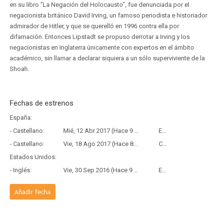
en su libro "La Negación del Holocausto", fue denunciada por el
negacionista británico David Irving, un famoso periodista e historiador
admirador de Hitler, y que se querelló en 1996 contra ella por
difamación. Entonces Lipstadt se propuso derrotar a Irving y los
negacionistas en Inglaterra únicamente con expertos en el ámbito
académico, sin llamar a declarar siquiera a un sólo superviviente de la
Shoah.
Fechas de estrenos
España:
- Castellano:
Mié, 12 Abr 2017 (Hace 9 años y 3 meses)
Estreno
- Castellano:
Vie, 18 Ago 2017 (Hace 8 años y 11 meses)
Copia Física
Estados Unidos:
- Inglés:
Vie, 30 Sep 2016 (Hace 9 años y 10 meses)
Estreno
Añadir fecha