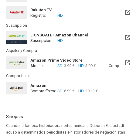
Rakuten TV
Registro:
HD
Suscripción
LIONSGATE+ Amazon Channel
Suscripción:
HD
Alquiler y Compra
Amazon Prime Video Store
Alquiler:
SD
3.99 €
HD
3.99 €
Compra:
SD
6
Compra física
Amazon
Compra física:
SD
6.99 €
HD
29.13 €
Sinopsis
Cuando la famosa historiadora norteamericana Deborah E. Lipstadt
acusó a determinados periodistas e historiadores de negacionistas