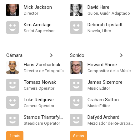
Mick Jackson
David Hare
Director
Guión, Guión Adaptado
Kim Armitage
Deborah Lipstadt
Script Supervisor
Novela, Libro
Cámara
Sonido
Haris Zambarloukos
Howard Shore
Director de Fotografía
Compositor de la Música Original
Tomasz Nowak
James Sizemore
Camera Operator
Music Editor
Luke Redgrave
Graham Sutton
Camera Operator
Music Editor
Stamos Triantafyllos
Dafydd Archard
Steadicam Operator
Mezclador de Re-Grabación de Sonido
1 más
8 más