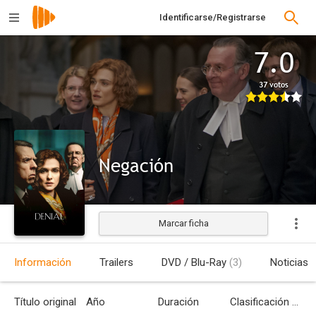
Identificarse/Registrarse
7.0
37 votos
Negación
Marcar ficha
Estrenada
Información
Trailers
DVD / Blu-Ray
(3)
Noticias
Título original
Año
Duración
Clasificación por edades