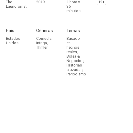
The
2019
1 hora y
12+
Laundromat
35
minutos
País
Géneros
Temas
Estados
Comedia
,
Basado
Unidos
Intriga
,
en
Thriller
hechos
reales
,
Bolsa &
Negocios
,
Historias
cruzadas
,
Periodismo