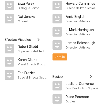
Eliza Paley
Howard Cummings
Dialogue Editor
Diseño de Producción
Nat Jencks
Amie English
Colorist
Dirección Artística
J. Mark Harrington
Dirección Artística
Efectos Visuales
James Bolenbaugh
Robert Stadd
Dirección Artística
Supervisor de Efectos Visuales
25 más
Karen Clarke
Visual Effects Producer
Eric Frazier
Equipo
Special Effects Supervisor
Leslie J. Converse
Post Production Supervisor
Diane Peterson
Dobles