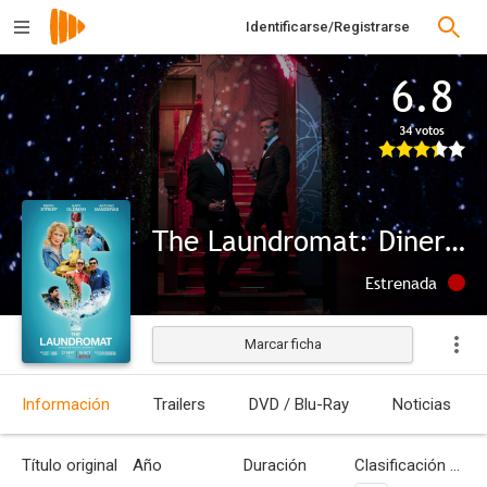
Identificarse/Registrarse
6.8
34 votos
The Laundromat: Dinero sucio
Estrenada
Marcar ficha
Información
Trailers
DVD / Blu-Ray
Noticias
Título original
Año
Duración
Clasificación por edades