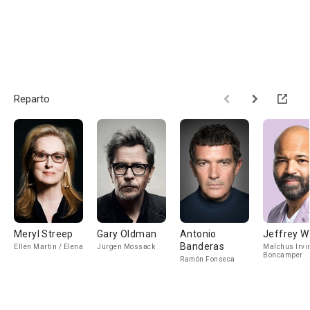
Reparto
Meryl Streep
Gary Oldman
Antonio
Jeffrey W
Banderas
Ellen Martin / Elena
Jürgen Mossack
Malchus Irvi
Boncamper
Ramón Fonseca