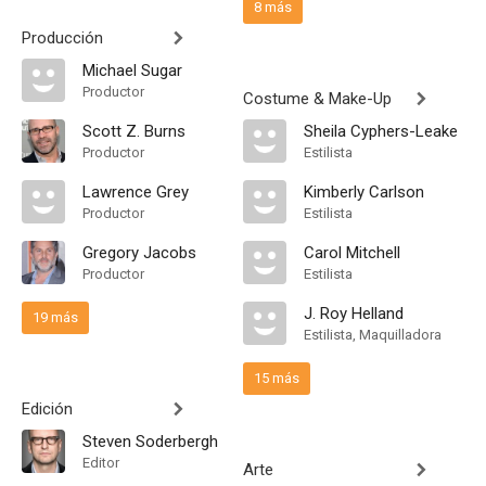
8 más
Producción
Michael Sugar
Productor
Costume & Make-Up
Scott Z. Burns
Sheila Cyphers-Leake
Productor
Estilista
Lawrence Grey
Kimberly Carlson
Productor
Estilista
Gregory Jacobs
Carol Mitchell
Productor
Estilista
J. Roy Helland
19 más
Estilista, Maquilladora
15 más
Edición
Steven Soderbergh
Editor
Arte