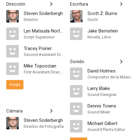
Dirección
Escritura
Steven Soderbergh
Scott Z. Burns
Director
Guión
Lyn Matsuda Norton
Jake Bernstein
Script Supervisor
Novela, Libro
Tracey Poirier
Second Assistant Director
Sonido
Mike Topoozian
David Holmes
First Assistant Director
Compositor de la Música Original
4 más
Larry Blake
Sound Designer
Dennis Towns
Cámara
Sound Mixer
Steven Soderbergh
Michael Gilbert
Director de Fotografía
Sound Effects Editor