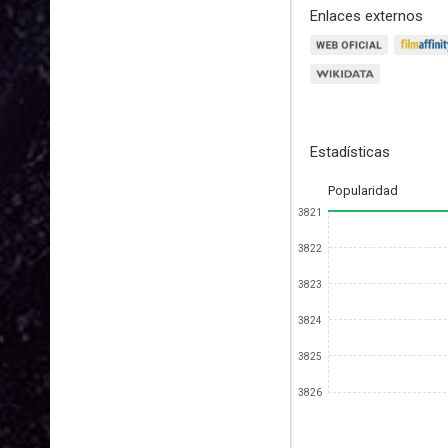
Enlaces externos
Estadísticas
Popularidad
3821
3822
3823
3824
3825
3826