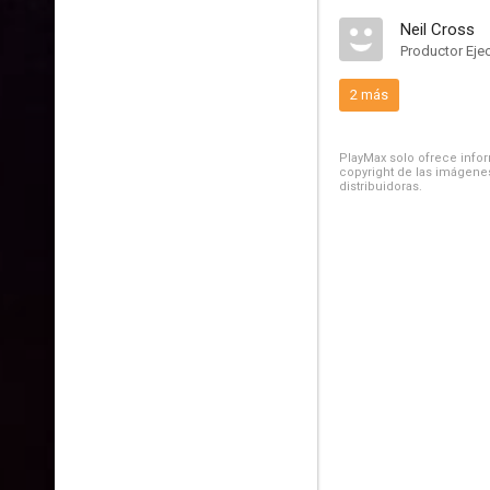
Neil Cross
Productor Eje
2 más
PlayMax solo ofrece inform
copyright de las imágenes
distribuidoras.