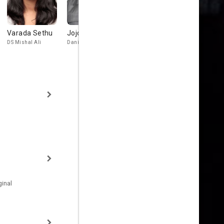
Varada Sethu
Jojo Macari
Chook Sibtain
Owain Arth
DS Mishal Ali
Daniel Renko
DS Keith Green
inal