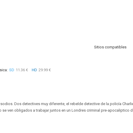
Sitios compatibles
sica:
SD
11.36 €
HD
29.99 €
isodios. Dos detectives muy diferente, el rebelde detective de la policía Charl
se ven obligados a trabajar juntos en un Londres criminal pre-apocaliptico d