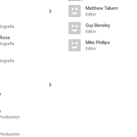
Matthew Tabern
Editor
Guy Bensley
tografía
Editor
 Ross
Mike Phillips
tografía
Editor
tografía
n
s
Produccion
Produccion