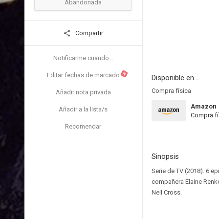
Abandonada
Compartir
Notificarme cuando...
N
Editar fechas de marcado
Disponible en...
Compra física
Añadir nota privada
Amazon
Añadir a la lista/s
Compra fí
Recomendar
Sinopsis
Serie de TV (2018). 6 ep
compañera Elaine Renko 
Neil Cross.