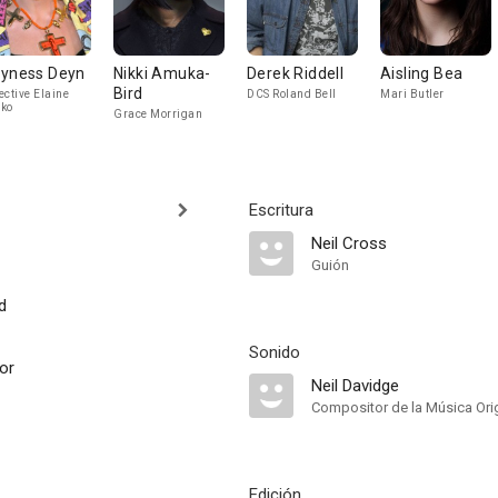
yness Deyn
Nikki Amuka-
Derek Riddell
Aisling Bea
Bird
ective Elaine
DCS Roland Bell
Mari Butler
ko
Grace Morrigan
Escritura
Neil Cross
Guión
d
Sonido
or
Neil Davidge
Compositor de la Música Orig
Edición