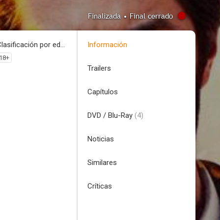
Finalizada • Final cerrado
Clasificación por edades
Información
18+
Trailers
Capítulos
DVD / Blu-Ray
(4)
Noticias
Similares
Críticas