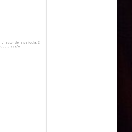
irector de la película. El
oductoras y/o