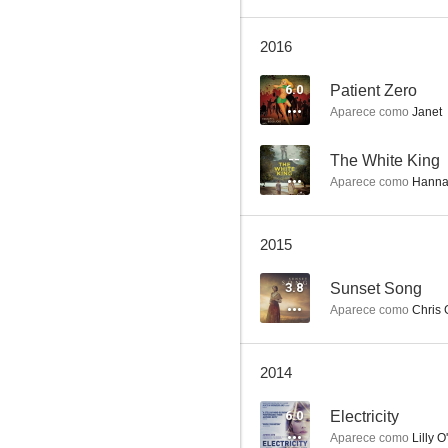
2016
Sunset Song
6.0
Patient Zero
Aparece como
Janet
--
--
The White King
Aparece como
Hann
2015
3.8
Sunset Song
Aparece como
Chris 
Here
2014
6.0
Electricity
Aparece como
Lilly 