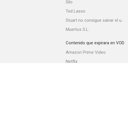
Silo
Ted Lasso
Stuart no consigue salvar el universo
Muertos S.L.
Contenido que expirara en VOD
Amazon Prime Video
Netflix
Filmin
Movistar+
Movistar+ Fibra