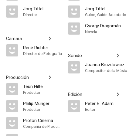
Jörg Tittel
Jörg Tittel
Director
Guión, Guión Adaptado
György Dragomán
Novela
Cámara
René Richter
Director de Fotografía
Sonido
Joanna Bruzdowicz
Compositor de la Música Original
Producción
Teun Hilte
Productor
Edición
Philip Munger
Peter R. Adam
Productor
Editor
Proton Cinema
Compañía de Produccion