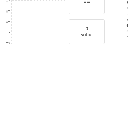
--
???
8
7
???
6
5
???
4
0
3
???
votos
2
1
???