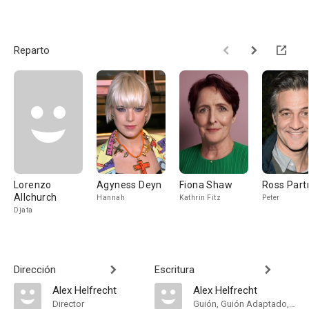
Reparto
Lorenzo
Agyness Deyn
Fiona Shaw
Ross Part
Allchurch
Hannah
Kathrin Fitz
Peter
Djata
Dirección
Escritura
Alex Helfrecht
Alex Helfrecht
Director
Guión, Guión Adaptado, Adaptation