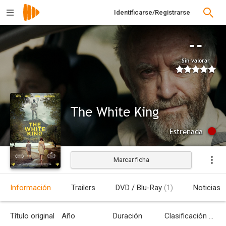
Identificarse/Registrarse
--
Sin valorar
The White King
Estrenada
Marcar ficha
Información
Trailers
DVD / Blu-Ray
(1)
Noticias
Título original
Año
Duración
Clasificación por edades