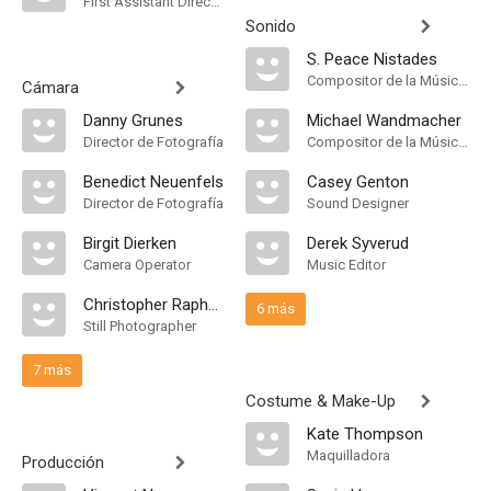
First Assistant Director
Sonido
S. Peace Nistades
Compositor de la Música Original
Cámara
Danny Grunes
Michael Wandmacher
Director de Fotografía
Compositor de la Música Original
Benedict Neuenfels
Casey Genton
Director de Fotografía
Sound Designer
Birgit Dierken
Derek Syverud
Camera Operator
Music Editor
Christopher Raphael
6 más
Still Photographer
7 más
Costume & Make-Up
Kate Thompson
Maquilladora
Producción