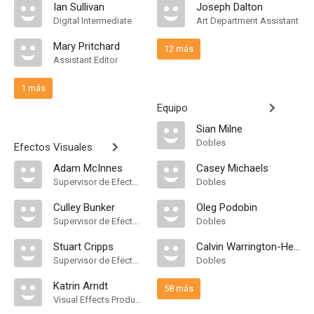
Ian Sullivan
Joseph Dalton
Digital Intermediate
Art Department Assistant
Mary Pritchard
12 más
Assistant Editor
1 más
Equipo
Sian Milne
Dobles
Efectos Visuales
Adam McInnes
Casey Michaels
Supervisor de Efectos Visuales
Dobles
Culley Bunker
Oleg Podobin
Supervisor de Efectos Visuales
Dobles
Stuart Cripps
Calvin Warrington-Heasman
Supervisor de Efectos Visuales
Dobles
Katrin Arndt
58 más
Visual Effects Producer