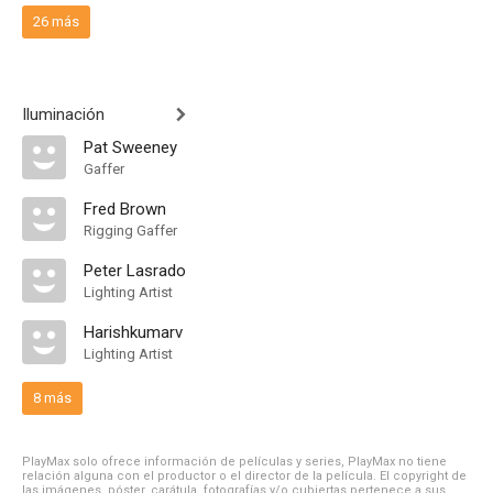
26 más
Iluminación
Pat Sweeney
Gaffer
Fred Brown
Rigging Gaffer
Peter Lasrado
Lighting Artist
Harishkumarv
Lighting Artist
8 más
PlayMax solo ofrece información de películas y series, PlayMax no tiene
relación alguna con el productor o el director de la película. El copyright de
las imágenes, póster, carátula, fotografías y/o cubiertas pertenece a sus