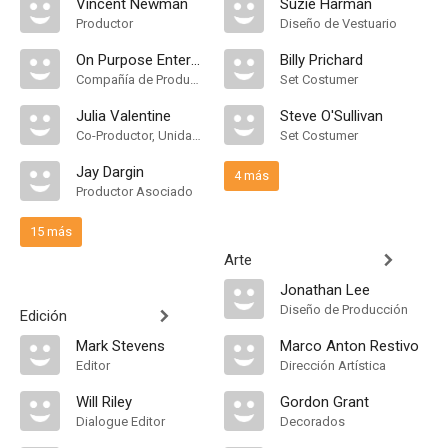
Vincent Newman
Suzie Harman
Productor
Diseño de Vestuario
On Purpose Entertainment
Billy Prichard
Compañía de Produccion
Set Costumer
Julia Valentine
Steve O'Sullivan
Co-Productor, Unidad de Producción
Set Costumer
Jay Dargin
4 más
Productor Asociado
15 más
Arte
Jonathan Lee
Diseño de Producción
Edición
Mark Stevens
Marco Anton Restivo
Editor
Dirección Artística
Will Riley
Gordon Grant
Dialogue Editor
Decorados