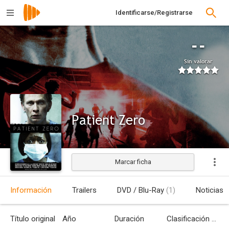
Identificarse/Registrarse
--
Sin valorar
Patient Zero
Marcar ficha
Estrenada
Información
Trailers
DVD / Blu-Ray
(1)
Noticias
Título original
Año
Duración
Clasificación por edades