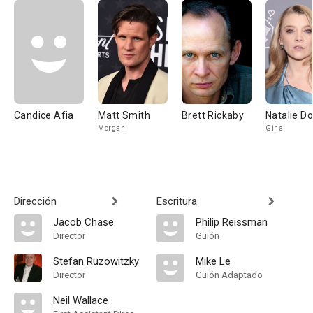
Candice Afia
Matt Smith
Brett Rickaby
Natalie D
Morgan
Gina
Dirección
Escritura
Jacob Chase
Philip Reissman
Director
Guión
Stefan Ruzowitzky
Mike Le
Director
Guión Adaptado
Neil Wallace