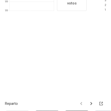
3
???
votos
2
1
???
Reparto