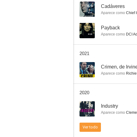
6.9
Cadáveres
Aparece como
Chief 
Gunpowder
--
Payback
Aparece como
DCI Ad
9.0
2021
7.0
Crimen, de Irvi
Aparece como
Richie 
2020
The Village
7.0
Industry
8.5
Aparece como
Cleme
Ver todo