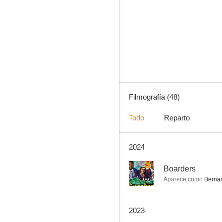
Crimen en el paraíso
7.4
Filmografía (48)
Todo
Reparto
2024
Mary Shelley
6.7
--
Boarders
Aparece como
Berna
2023