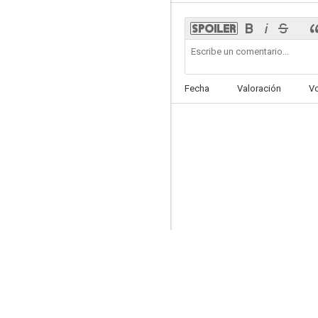
Ripper Street
Fecha
Valoración
V
7.4
Una confesión
7.0