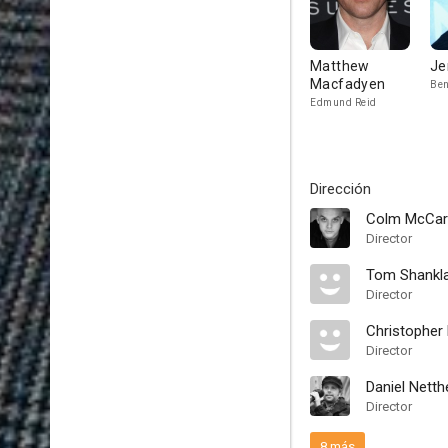
Matthew
Je
Macfadyen
Ben
Edmund Reid
Dirección
Colm McCar
Director
Tom Shankl
Director
Christopher
Director
Daniel Nett
Director
8 más