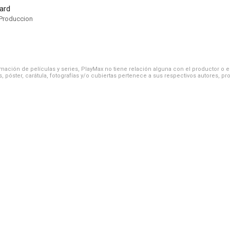
oard
Produccion
ación de películas y series, PlayMax no tiene relación alguna con el productor o el d
, póster, carátula, fotografías y/o cubiertas pertenece a sus respectivos autores, pr