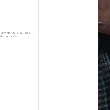
irector de la película. El
oductoras y/o