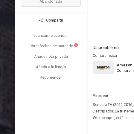
Abandonada
Compartir
Notificarme cuando...
N
Editar fechas de marcado
Disponible en...
Compra física
Añadir nota privada
Amazon
Añadir a la lista/s
Compra fí
Recomendar
Sinopsis
Serie de TV (2012-2016)
Destripador. La tristeme
Whitechapel, está en un