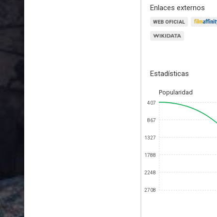
Enlaces externos
Estadísticas
Popularidad
407
867
1327
1788
2248
2708