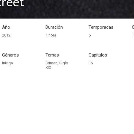
treet
Año
Duración
Temporadas
2012
1 hora
5
Géneros
Temas
Capítulos
Intriga
Crimen
,
Siglo
36
XIX