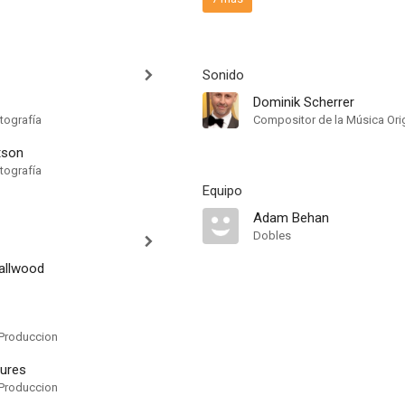
Sonido
Dominik Scherrer
tografía
Compositor de la Música Orig
tson
tografía
Equipo
Adam Behan
Dobles
allwood
Produccion
tures
Produccion