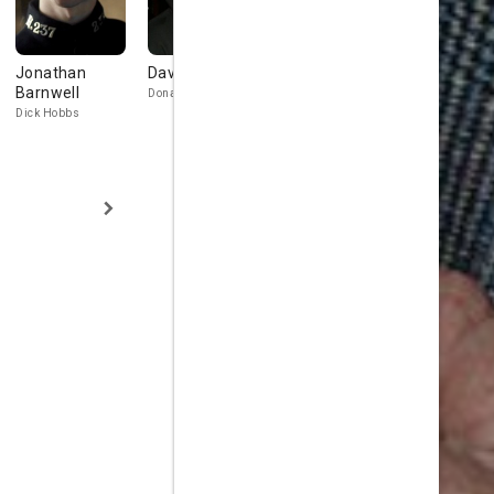
Jonathan
David Wilmot
Matthew Lewis
Amanda Ha
Barnwell
Donald Artherton
Samuel Drummond
Emily Reid
Dick Hobbs