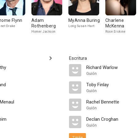
rome Flynn
Adam
MyAnna Buring
Charlene
Rothenberg
McKenna
net Drake
Long Susan Hart
Homer Jackson
Rose Erskine
Escritura
thy
Richard Warlow
Guión
and
Toby Finlay
Guión
 Menaul
Rachel Bennette
Guión
heim
Declan Croghan
Guión
7 más