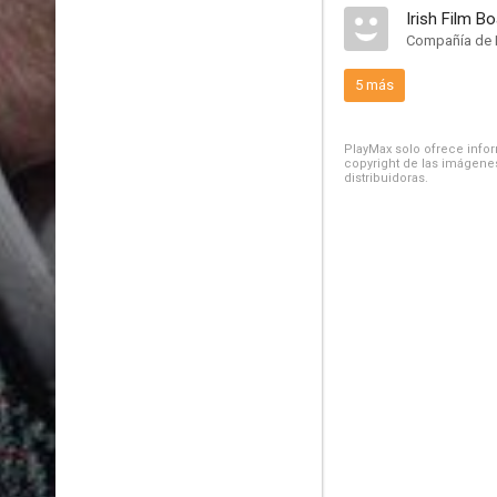
Irish Film B
Compañía de 
5 más
PlayMax solo ofrece inform
copyright de las imágenes
distribuidoras.